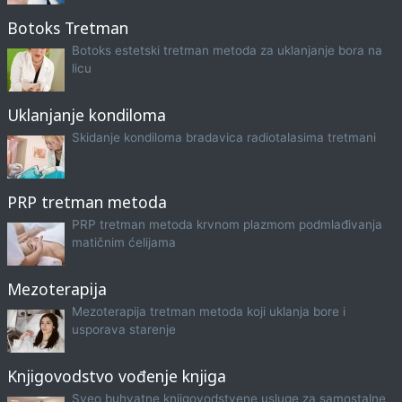
Botoks Tretman
Botoks estetski tretman metoda za uklanjanje bora na
licu
Uklanjanje kondiloma
Skidanje kondiloma bradavica radiotalasima tretmani
PRP tretman metoda
PRP tretman metoda krvnom plazmom podmlađivanja
matičnim ćelijama
Mezoterapija
Mezoterapija tretman metoda koji uklanja bore i
usporava starenje
Knjigovodstvo vođenje knjiga
Sveo buhvatne knjigovodstvene usluge za samostalne