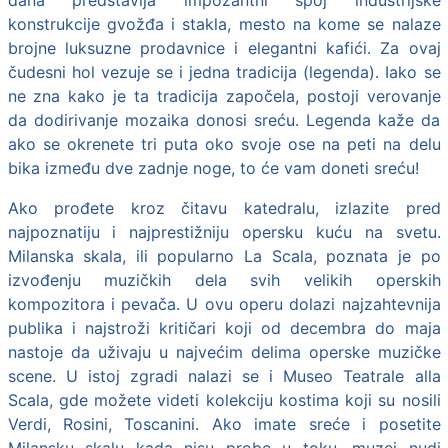
konstrukcije gvožđa i stakla, mesto na kome se nalaze
brojne luksuzne prodavnice i elegantni kafići. Za ovaj
čudesni hol vezuje se i jedna tradicija (legenda). Iako se
ne zna kako je ta tradicija započela, postoji verovanje
da dodirivanje mozaika donosi sreću. Legenda kaže da
ako se okrenete tri puta oko svoje ose na peti na delu
bika između dve zadnje noge, to će vam doneti sreću!
Ako prođete kroz čitavu katedralu, izlazite pred
najpoznatiju i najprestižniju opersku kuću na svetu.
Milanska skala, ili popularno La Scala, poznata je po
izvođenju muzičkih dela svih velikih operskih
kompozitora i pevača. U ovu operu dolazi najzahtevnija
publika i najstroži kritičari koji od decembra do maja
nastoje da uživaju u najvećim delima operske muzičke
scene. U istoj zgradi nalazi se i Museo Teatrale alla
Scala, gde možete videti kolekciju kostima koji su nosili
Verdi, Rosini, Toscanini. Ako imate sreće i posetite
Milansku skalu kada nisu probe u toku, muzej nudi