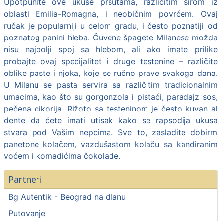
Upotpunite ove ukuse pršutama, različitim sirom iz
oblasti Emilia-Romagna, i neobičnim povrćem. Ovaj
ručak je popularniji u celom gradu, i često poznatiji od
poznatog panini hleba. Čuvene špagete Milanese možda
nisu najbolji spoj sa hlebom, ali ako imate prilike
probajte ovaj specijalitet i druge testenine – različite
oblike paste i njoka, koje se ručno prave svakoga dana.
U Milanu se pasta servira sa različitim tradicionalnim
umacima, kao što su gorgonzola i pistaći, paradajz sos,
pečena cikorija. Rižoto sa testeninom je često kuvan al
dente da ćete imati utisak kako se rapsodija ukusa
stvara pod Vašim nepcima. Sve to, zasladite dobirm
panetone kolačem, vazdušastom kolaču sa kandiranim
voćem i komadićima čokolade.
Partneri
Bg Autentik - Beograd na dlanu
Putovanje