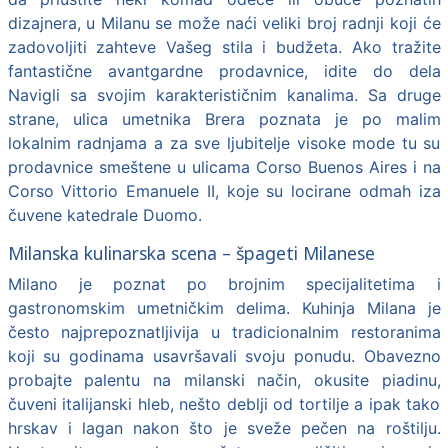
dizajnera, u Milanu se može naći veliki broj radnji koji će
zadovoljiti zahteve Vašeg stila i budžeta. Ako tražite
fantastične avantgardne prodavnice, idite do dela
Navigli sa svojim karakterističnim kanalima. Sa druge
strane, ulica umetnika Brera poznata je po malim
lokalnim radnjama a za sve ljubitelje visoke mode tu su
prodavnice smeštene u ulicama Corso Buenos Aires i na
Corso Vittorio Emanuele II, koje su locirane odmah iza
čuvene katedrale Duomo.
Milanska kulinarska scena – špageti Milanese
Milano je poznat po brojnim specijalitetima i
gastronomskim umetničkim delima. Kuhinja Milana je
često najprepoznatljivija u tradicionalnim restoranima
koji su godinama usavršavali svoju ponudu. Obavezno
probajte palentu na milanski način, okusite piadinu,
čuveni italijanski hleb, nešto deblji od tortilje a ipak tako
hrskav i lagan nakon što je sveže pečen na roštilju.