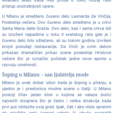
pristup unutrašnjosti opere.
U Milanu je smešteno čuveno delo Leonarda da Vinčija,
Poslednja večera. Ovo čuveno delo smešteno je u crkvi
Santa Maria delle Grazie. Ovo delo, kao i sama crkva bili
su izloženi napadima u toku II svetskog rata gde je i
čuveno delo bilo oštećeno, ali su tokom godina izvršeni
brojni pokušaji restauracije. Da Vinči je ovim delom
prikazao dramatičan prikaz scene poslednje Hristove
večere što je označilo početak jedne nove epohe u
razvoju umetnosti.
Šoping u Milanu – san ljubitelja mode
Milano
je uvek dobar izbor kada je šoping u pitanju, a
ujedno je i prestonica modne scene u Italiji. U Milanu
postoji čitav jedan blok u kojima se nalaze butici
najvećih dizajnera što je često i velika atrakcija kada
prvi put obilazite ovaj grad. Ipak, čak i ako niste spremni
da priuštite neki komad odeće ili obuće poznatih