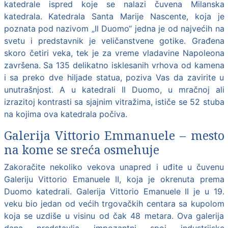
katedrale ispred koje se nalazi čuvena Milanska
katedrala. Katedrala Santa Marije Nascente, koja je
poznata pod nazivom „Il Duomo“ jedna je od najvećih na
svetu i predstavnik je veličanstvene gotike. Građena
skoro četiri veka, tek je za vreme vladavine Napoleona
završena. Sa 135 delikatno isklesanih vrhova od kamena
i sa preko dve hiljade statua, poziva Vas da zavirite u
unutrašnjost. A u katedrali Il Duomo, u mračnoj ali
izrazitoj kontrasti sa sjajnim vitražima, ističe se 52 stuba
na kojima ova katedrala počiva.
Galerija Vittorio Emmanuele – mesto
na kome se sreća osmehuje
Zakoračite nekoliko vekova unapred i uđite u čuvenu
Galeriju Vittorio Emanuele II, koja je okrenuta prema
Duomo katedrali. Galerija Vittorio Emanuele II je u 19.
veku bio jedan od većih trgovačkih centara sa kupolom
koja se uzdiše u visinu od čak 48 metara. Ova galerija
dana predstavlja impozantni spoj industrijske