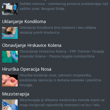
Selidbe stanova - stambenog prostora predstavljaju naš
zaštitni znak. Beograd Srbija.
Uklanjanje Kondiloma
Uklanjanje Kondiloma brzo bezbono i bez ožiljaka
skidanje polnih bradavica
Obnavljanje Hrskavice Kolena
Obnavljanje Hrskavice Kolena - PRP Tretman Terapija
(metoda) Kolena - Plazma bogata trombocitima
Hirurška Operacija Nosa
Hirurška korekcija nosa, odnosno rinoplastika,
predstavlja operaciju iz domena estetske i plastične
hirurgije.
Mezoterapija
Mezoterapija je efikasna medicinska metoda kojom se
mogu korigovati najrazlicitiji nedostaci na licu i telu.