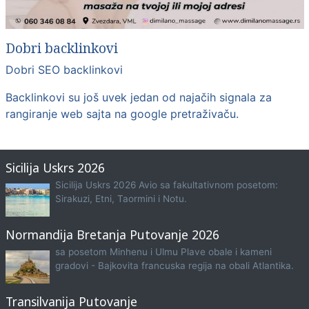
Dobri backlinkovi
Dobri SEO backlinkovi
Backlinkovi su još uvek jedan od najačih signala za
rangiranje web sajta na google pretraživaču.
Sicilija Uskrs 2026
Sicilija Uskrs 2026 Avio sa fakultativnom posetom:
Sirakuzi, Etni, Taormini i Notu.
Normandija Bretanja Putovanje 2026
sa posetom Minhenu i Ulmu Plave obale i kameni
gradovi - Bajkovita francuska regija na obali Atlantika.
Transilvanija Putovanje