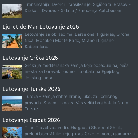
Transilvanija, Dvorci Transilvanije, Sigišoara, Brašov -
Drakulin Dvorac - 5 dana / 2 noćenja Autobusom.
Ljoret de Mar Letovanje 2026
Letovanje sa obilascima: Barselona, Figueras, Girona,
Nica, Monako i Monte Karlo, Milano i Lignano
Sabbiadoro.
Letovanje Grčka 2026
Grčka je mediteranska zemlja koja poseduje najlpeša
mesta za boravak i odmor na obalama Egejskog i
Jonskog mora.
Letovanje Turska 2026
Turska - zemlja dobre hrane, luksuza i odličnog
provoda. Spremili smo za Vas veliki broj hotela širom
Turske.
Letovanje Egipat 2026
Time Travel vas vodi u Hurgadu i Sharm el Sheik,
prelepi biser Afrike kojeg krasi Crveno more, glamurozni