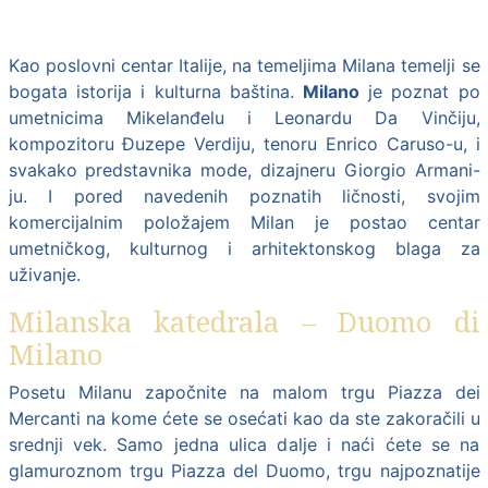
Kao poslovni centar Italije, na temeljima Milana temelji se
bogata istorija i kulturna baština.
Milano
je poznat po
umetnicima Mikelanđelu i Leonardu Da Vinčiju,
kompozitoru Đuzepe Verdiju, tenoru Enrico Caruso-u, i
svakako predstavnika mode, dizajneru Giorgio Armani-
ju. I pored navedenih poznatih ličnosti, svojim
komercijalnim položajem Milan je postao centar
umetničkog, kulturnog i arhitektonskog blaga za
uživanje.
Milanska katedrala – Duomo di
Milano
Posetu Milanu započnite na malom trgu Piazza dei
Mercanti na kome ćete se osećati kao da ste zakoračili u
srednji vek. Samo jedna ulica dalje i naći ćete se na
glamuroznom trgu Piazza del Duomo, trgu najpoznatije