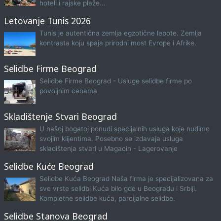
hoteli i rajske plaže...
Letovanje Tunis 2026
Tunis je autentična zemlja egzotične lepote. Zemlja
kontrasta koju spaja prirodni most Evrope i Afrike.
Selidbe Firme Beograd
Selidbe Firme Beograd - Usluge selidbe firme po
povoljnim cenama
Skladištenje Stvari Beograd
U našoj bogatoj ponudi specijalnih usluga koje nudimo
svojim klijentima. Posebno se izdavaja usluga
skladištenja stvari u Magacin - Lagerovanje
Selidbe Kuće Beograd
Selidbe Kuća Beograd Naša firma je specijalizovana za
sve vrste selidbi Kuća bilo gde u Beogradu i Srbiji.
Kompletne selidbe kuća, parcijalne selidbe.
Selidbe Stanova Beograd