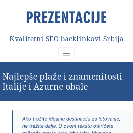
Kvalitetni SEO backlinkovi Srbija
Najlepše plaže i znamenitosti
Italije i Azurne obale
Ako tražite idealnu destinaciju za letovanje,
ne tražite dalje. U ovom tekstu otkrićete