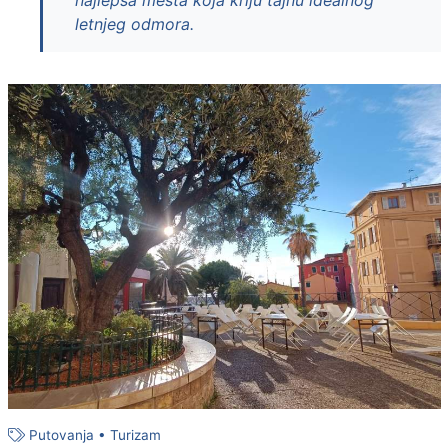
najlepša mesta koja kriju tajnu idealnog
letnjeg odmora.
Putovanja
•
Turizam