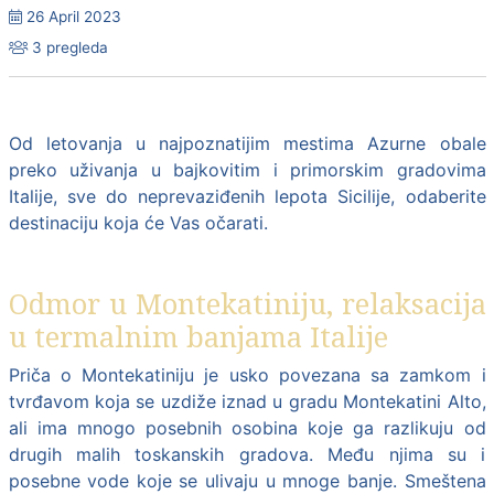
26 April 2023
3 pregleda
Od letovanja u najpoznatijim mestima Azurne obale
preko uživanja u bajkovitim i primorskim gradovima
Italije
, sve do neprevaziđenih lepota Sicilije, odaberite
destinaciju koja će Vas očarati.
Odmor u Montekatiniju, relaksacija
u termalnim banjama Italije
Priča o Montekatiniju je usko povezana sa zamkom i
tvrđavom koja se uzdiže iznad u gradu
Montekatini
Alto,
ali ima mnogo posebnih osobina koje ga razlikuju od
drugih malih toskanskih gradova. Među njima su i
posebne vode koje se ulivaju u mnoge banje. Smeštena