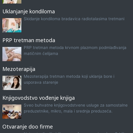
Uklanjanje kondiloma
Skidanje kondiloma bradavica radiotalasima tretmani
PRP tretman metoda
PRP tretman metoda krvnom plazmom podmlađivanja
matičnim ćelijama
Mezoterapija
Mezoterapija tretman metoda koji uklanja bore i
usporava starenje
Knjigovodstvo vođenje knjiga
Sveo buhvatne knjigovodstvene usluge za samostalne
preduzetnike, mikro, mala i srednja preduzeća.
Otvaranje doo firme