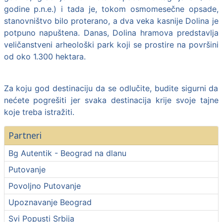
godine p.n.e.) i tada je, tokom osmomesečne opsade,
stanovništvo bilo proterano, a dva veka kasnije Dolina je
potpuno napuštena. Danas, Dolina hramova predstavlja
veličanstveni arheološki park koji se prostire na površini
od oko 1.300 hektara.
Za koju god destinaciju da se odlučite, budite sigurni da
nećete pogrešiti jer svaka destinacija krije svoje tajne
koje treba istražiti.
Partneri
Bg Autentik - Beograd na dlanu
Putovanje
Povoljno Putovanje
Upoznavanje Beograd
Svi Popusti Srbija