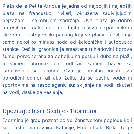
Plaža de la Petite Afrique je jedna od najboljih i najlepših
plaža na francuskoj rivijeri, okružena zadivljujućim
pejzažom i sa obiljem sadržaja. Ova plaža je dobro
opremljena toaletima, ima dosta tuševa i spasilačkom
službom. Postoji veliki parking koji se plaća i udaljen je
samo nekoliko minuta hoda od železničke i autobuske
stanice. Dečija igraonica je smeštena u hladovini borove
šume, pored terena za odbojku na pesku i kluba na plaži,
a kameni obronak čini odličan kameni bazen za
istraživanje sa decom. Ovo je idealno mesto za
porodični odmor, ali ako želite da se bavite vodenim
sportovima na raspolaganju su: skijanje na vodi, skuteri
na vodi, daske za veslanje.
Upoznajte biser Sicilije - Taormina
Taormina je grad poznat po veličanstvenom pogledu koji
se prostire na ravnicu Katanije, Etne i Isola Bella. To je