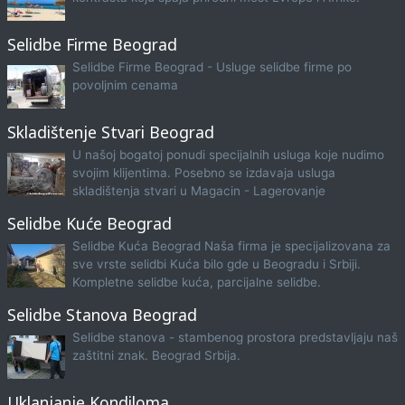
Selidbe Firme Beograd
Selidbe Firme Beograd - Usluge selidbe firme po
povoljnim cenama
Skladištenje Stvari Beograd
U našoj bogatoj ponudi specijalnih usluga koje nudimo
svojim klijentima. Posebno se izdavaja usluga
skladištenja stvari u Magacin - Lagerovanje
Selidbe Kuće Beograd
Selidbe Kuća Beograd Naša firma je specijalizovana za
sve vrste selidbi Kuća bilo gde u Beogradu i Srbiji.
Kompletne selidbe kuća, parcijalne selidbe.
Selidbe Stanova Beograd
Selidbe stanova - stambenog prostora predstavljaju naš
zaštitni znak. Beograd Srbija.
Uklanjanje Kondiloma