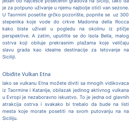
jedan od najčešće posećenih gradova na Siciliji, tako da
je za potpuno uživanje u njemu najbolje otići van sezone.
U Taormini posetite grčko pozorište, popnite se uz 300
stepenika koje vode do crkve Madonna della Rocca
kako biste uživali u pogledu na okolinu iz ptičje
perspektive. A zatim, uputitte se do Isola Bella, malog
ostrva koji obiluje prekrasnim plažama koje veličaju
slavu grada kao idealne destinacije za
letovanje na
Siciliji
.
Obiđite Vulkan Etna
Iako se vulkanu Etna možete diviti sa mnogih vidikovaca
iz Taormine i Katanije, obilazak jedinog aktivnog vulkana
u Evropi je nezaboravno iskustvo. To je jedna od glavnih
atrakcija ostrva i svakako bi trebalo da bude na listi
mesta koje morate posetiti na svom putovanju na na
Siciliju.