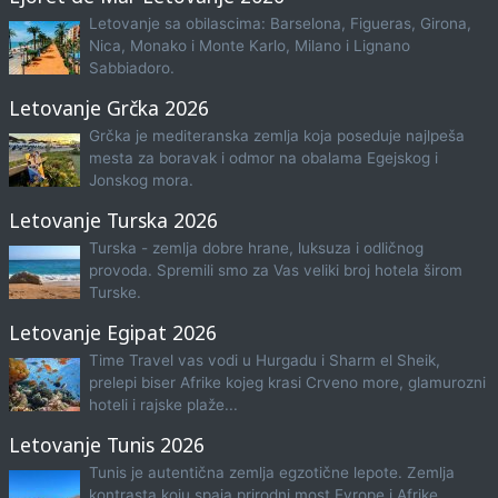
Letovanje sa obilascima: Barselona, Figueras, Girona,
Nica, Monako i Monte Karlo, Milano i Lignano
Sabbiadoro.
Letovanje Grčka 2026
Grčka je mediteranska zemlja koja poseduje najlpeša
mesta za boravak i odmor na obalama Egejskog i
Jonskog mora.
Letovanje Turska 2026
Turska - zemlja dobre hrane, luksuza i odličnog
provoda. Spremili smo za Vas veliki broj hotela širom
Turske.
Letovanje Egipat 2026
Time Travel vas vodi u Hurgadu i Sharm el Sheik,
prelepi biser Afrike kojeg krasi Crveno more, glamurozni
hoteli i rajske plaže...
Letovanje Tunis 2026
Tunis je autentična zemlja egzotične lepote. Zemlja
kontrasta koju spaja prirodni most Evrope i Afrike.