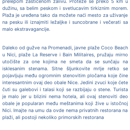
prelepom zaštićenom zalivu. Proteže se preko 5 km u
dužinu, sa belim peskom i svetlucavim tirkiznim morem.
Plaža je uređena tako da možete naći mesto za uživanje
na pesku ili iznajmiti ležaljke i suncobrane i večerati sa
malo ekstravagancije.
Daleko od gužve na Promenadi, javne plaže Coco Beach
u Nici, plaže La Reserve i Bain Militaires, pružaju mirno
utočište za one kojima ne smeta da se sunčaju na
isklesanim stenama. Sitne šljunkovite mrlje retko se
pojavljuju među ogromnim stenovitim pločama koje čine
interesantnim ovaj deo obale Nice. Jedini zvuci koje ćete
čuti su galebovi i talasi koji se razbijaju o stene. Turista
je malo jer u blizini nema hotela, ali ovaj stenoviti deo
obale je popularan među meštanima koji žive u istočnoj
Nici. Imajte na umu da ovde nema privatnih restorana na
plaži, ali postoji nekoliko primorskih restorana