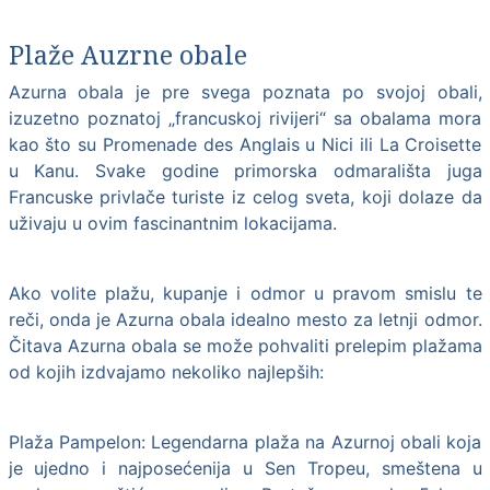
Plaže Auzrne obale
Azurna obala
je pre svega poznata po svojoj obali,
izuzetno poznatoj „francuskoj rivijeri“ sa obalama mora
kao što su Promenade des Anglais u Nici ili La Croisette
u Kanu. Svake godine primorska odmarališta juga
Francuske privlače turiste iz celog sveta, koji dolaze da
uživaju u ovim fascinantnim lokacijama.
Ako volite plažu, kupanje i odmor u pravom smislu te
reči, onda je Azurna obala idealno mesto za letnji odmor.
Čitava Azurna obala se može pohvaliti prelepim plažama
od kojih izdvajamo nekoliko najlepših:
Plaža Pampelon: Legendarna plaža na Azurnoj obali koja
je ujedno i najposećenija u Sen Tropeu, smeštena u