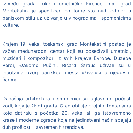
između grada Luke i umetničke Firence, mali grad
Montekatini je specifičan po tome što nudi odmor u
banjskom stilu uz uživanje u vinogradima i spomenicima
kulture.
Krajem 19. veka, toskanski grad Montekatini postao je
važan međunarodni centar koji su posećivali umetnici,
muzičari i kompozitori iz svih krajeva Evrope. Đuzepe
Verdi, Đakomo Pučini, Ričard Štraus uživali su u
lepotama ovog banjskog mesta uživajući u njegovim
čarima.
Današnja arhitektura i spomenici su uglavnom počast
vodi, koja je život grada. Grad obiluje brojnim fontanama
koje datiraju s početka 20. veka, ali ga istovremeno
krase i moderne zgrade koje na jedinstveni način spajaju
duh prošlosti i savremenih trendova.