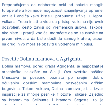
Preporučujemo da odaberete neki od paketa mnogih
turoperatera koji nude mogućnost iznajmljivanja opreme,
vozila i vodiča kako biste u potpunosti uživali u lepoti
vulkana. Treba imati u vidu da pristup vulkanu nije uvek
dozvoljen, često zavisi od vremenskih uslova. Takođe,
ako niste u pratnji vodiča, moraćete da se zaustavite na
prvom nivou, a da biste došli do samog kratera, uspon
na drugi nivo mora se obaviti u vođenom minibusu.
Posetite Dolinu hramova u Agrigentu
Dolina hramova, pored grada Agrigenta, je najpoznatije
arheološko nalazište na Siciliji. Ova svetska baština
Unesco-a je posebno poznata po svojim dobro
očuvanim dorskim hramovima posvećenim grčkim
bogovima. Tokom vekova, Dolina hramova je bila izvor
inspiracije za mnoge pesnike, filozofe i slikare. Zajedno
sa hramovima Selinunte i hramom Segesta, to je