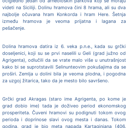
očigledno jedan od arheoloških parkova koji se moraju
videti na Siciliji. Dolinu hramova čini 8 hrama, ali su dva
najbolje očuvana hram Konkorda i hram Here. Šetnja
između hramova je veoma prijatna i lagana za
pešačenje.
Dolina hramova datira iz 6. veka p.n.e., kada su grčki
doseljenici, koji su se prvi naselili u Geli (grad južno od
Agrigenta), odlučili da se vrate malo više u unutrašnjost
kako bi se suprotstavili Selinunteovim pokušajima da se
proširi. Zemlja u dolini bila je veoma plodna, i pogodna
za uzgoj žitarica, tako da je mesto bilo savršeno.
Grčki grad Akragas (staro ime Agrigenta, po kome je
grad dobio ime) tada je doživeo period ekonomskog
prosperiteta. Čuveni hramovi su podignuti tokom ovog
perioda i doprinose slavi ovog mesta i danas. Tokom
godina, grad je bio meta napada Kartaginjana (406.