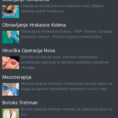
Uklanjanje Kondiloma brzo bezbono i bez ožiljaka
skidanje polnih bradavica
Obnavljanje Hrskavice Kolena
Obnavljanje Hrskavice Kolena - PRP Tretman Terapija
(metoda) Kolena - Plazma bogata trombocitima
Hirurška Operacija Nosa
Hirurška korekcija nosa, odnosno rinoplastika,
predstavlja operaciju iz domena estetske i plastične
hirurgije.
Mezoterapija
Mezoterapija je efikasna medicinska metoda kojom se
mogu korigovati najrazlicitiji nedostaci na licu i telu.
Botoks Tretman
Botoks estetski tretman metoda za uklanjanje bora na
licu