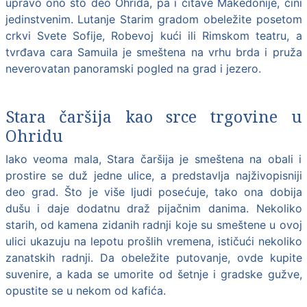
upravo ono što deo Ohrida, pa i čitave Makedonije, čini
jedinstvenim. Lutanje Starim gradom obeležite posetom
crkvi Svete Sofije, Robevoj kući ili Rimskom teatru, a
tvrđava cara Samuila je smeštena na vrhu brda i pruža
neverovatan panoramski pogled na grad i jezero.
Stara čaršija kao srce trgovine u
Ohridu
Iako veoma mala, Stara čaršija je smeštena na obali i
prostire se duž jedne ulice, a predstavlja najživopisniji
deo grad. Što je više ljudi posećuje, tako ona dobija
dušu i daje dodatnu draž pijačnim danima. Nekoliko
starih, od kamena zidanih radnji koje su smeštene u ovoj
ulici ukazuju na lepotu prošlih vremena, ističući nekoliko
zanatskih radnji. Da obeležite putovanje, ovde kupite
suvenire, a kada se umorite od šetnje i gradske gužve,
opustite se u nekom od kafića.