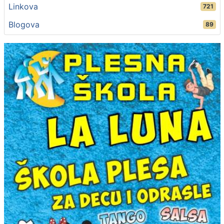
Linkova
721
Blogova
89