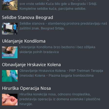
sve vrste selidbi Kuća bilo gde u Beogradu i Srbiji.
Kompletne selidbe kuća, parcijalne selidbe.
Selidbe Stanova Beograd
Selidbe stanova - stambenog prostora predstavljaju naš
zaštitni znak. Beograd Srbija.
Uklanjanje Kondiloma
Uklanjanje Kondiloma brzo bezbono i bez ožiljaka
skidanje polnih bradavica
Obnavljanje Hrskavice Kolena
Obnavljanje Hrskavice Kolena - PRP Tretman Terapija
(metoda) Kolena - Plazma bogata trombocitima
Hirurška Operacija Nosa
Hirurška korekcija nosa, odnosno rinoplastika,
predstavlja operaciju iz domena estetske i plastične
hirurgije.