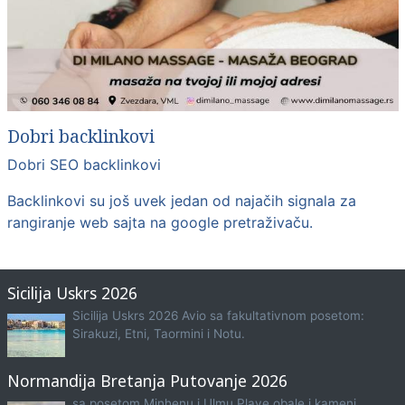
Dobri backlinkovi
Dobri SEO backlinkovi
Backlinkovi su još uvek jedan od najačih signala za
rangiranje web sajta na google pretraživaču.
Sicilija Uskrs 2026
Sicilija Uskrs 2026 Avio sa fakultativnom posetom:
Sirakuzi, Etni, Taormini i Notu.
Normandija Bretanja Putovanje 2026
sa posetom Minhenu i Ulmu Plave obale i kameni