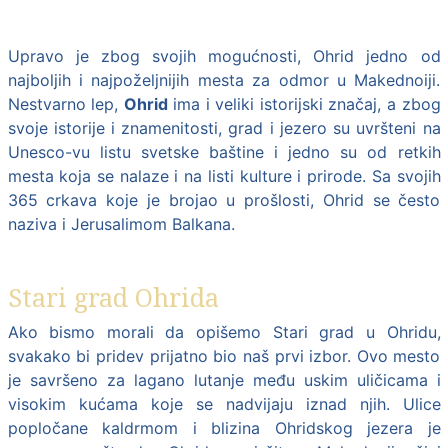
Upravo je zbog svojih mogućnosti,
Ohrid
jedno od
najboljih i najpoželjnijih mesta za odmor u Makednoiji.
Nestvarno lep,
Ohrid
ima i veliki istorijski značaj, a zbog
svoje istorije i znamenitosti, grad i jezero su uvršteni na
Unesco-vu listu svetske baštine i jedno su od retkih
mesta koja se nalaze i na listi kulture i prirode. Sa svojih
365 crkava koje je brojao u prošlosti, Ohrid se često
naziva i Jerusalimom Balkana.
Stari grad Ohrida
Ako bismo morali da opišemo Stari grad u Ohridu,
svakako bi pridev prijatno bio naš prvi izbor. Ovo mesto
je savršeno za lagano lutanje među uskim uličicama i
visokim kućama koje se nadvijaju iznad njih. Ulice
popločane kaldrmom i blizina Ohridskog jezera je