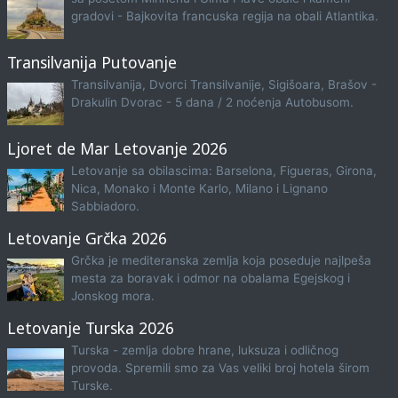
gradovi - Bajkovita francuska regija na obali Atlantika.
Transilvanija Putovanje
Transilvanija, Dvorci Transilvanije, Sigišoara, Brašov -
Drakulin Dvorac - 5 dana / 2 noćenja Autobusom.
Ljoret de Mar Letovanje 2026
Letovanje sa obilascima: Barselona, Figueras, Girona,
Nica, Monako i Monte Karlo, Milano i Lignano
Sabbiadoro.
Letovanje Grčka 2026
Grčka je mediteranska zemlja koja poseduje najlpeša
mesta za boravak i odmor na obalama Egejskog i
Jonskog mora.
Letovanje Turska 2026
Turska - zemlja dobre hrane, luksuza i odličnog
provoda. Spremili smo za Vas veliki broj hotela širom
Turske.