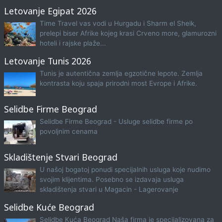
Letovanje Egipat 2026
Time Travel vas vodi u Hurgadu i Sharm el Sheik,
prelepi biser Afrike kojeg krasi Crveno more, glamurozni
hoteli i rajske plaže...
Letovanje Tunis 2026
Tunis je autentična zemlja egzotične lepote. Zemlja
kontrasta koju spaja prirodni most Evrope i Afrike.
Selidbe Firme Beograd
Selidbe Firme Beograd - Usluge selidbe firme po
povoljnim cenama
Skladištenje Stvari Beograd
U našoj bogatoj ponudi specijalnih usluga koje nudimo
svojim klijentima. Posebno se izdavaja usluga
skladištenja stvari u Magacin - Lagerovanje
Selidbe Kuće Beograd
Selidbe Kuća Beograd Naša firma je specijalizovana za