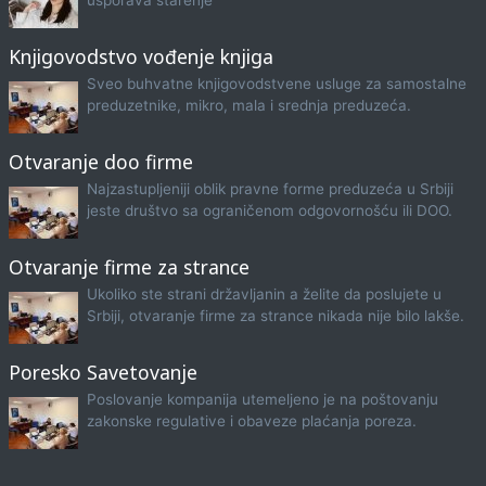
Knjigovodstvo vođenje knjiga
Sveo buhvatne knjigovodstvene usluge za samostalne
preduzetnike, mikro, mala i srednja preduzeća.
Otvaranje doo firme
Najzastupljeniji oblik pravne forme preduzeća u Srbiji
jeste društvo sa ograničenom odgovornošću ili DOO.
Otvaranje firme za strance
Ukoliko ste strani državljanin a želite da poslujete u
Srbiji, otvaranje firme za strance nikada nije bilo lakše.
Poresko Savetovanje
Poslovanje kompanija utemeljeno je na poštovanju
zakonske regulative i obaveze plaćanja poreza.