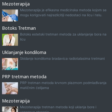
Mezoterapija
Mezoterapija je efikasna medicinska metoda kojom se
mogu korigovati najrazlicitiji nedostaci na licu i telu.
Botoks Tretman
Botoks estetski tretman metoda za uklanjanje bora na
licu
Uklanjanje kondiloma
Skidanje kondiloma bradavica radiotalasima tretmani
PRP tretman metoda
PRP tretman metoda krvnom plazmom podmlađivanja
matičnim ćelijama
Mezoterapija
Mezoterapija tretman metoda koji uklanja bore i
usporava starenje