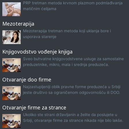
PRP tretman metoda krvnom plazmom podmlađivanja
matičnim ćelijama
Mezoterapija
Mezoterapija tretman metoda koji uklanja bore i
usporava starenje
Knjigovodstvo vođenje knjiga
Sveo buhvatne knjigovodstvene usluge za samostalne
preduzetnike, mikro, mala i srednja preduzeća.
Otvaranje doo firme
Najzastupljeniji oblik pravne forme preduzeća u Srbiji
jeste društvo sa ograničenom odgovornošću ili DOO.
Otvaranje firme za strance
Ukoliko ste strani državljanin a želite da poslujete u
Srbiji, otvaranje firme za strance nikada nije bilo lakše.