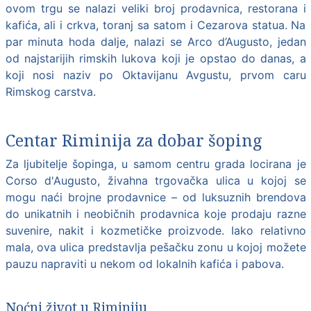
ovom trgu se nalazi veliki broj prodavnica, restorana i
kafića, ali i crkva, toranj sa satom i Cezarova statua. Na
par minuta hoda dalje, nalazi se Arco d’Augusto, jedan
od najstarijih rimskih lukova koji je opstao do danas, a
koji nosi naziv po Oktavijanu Avgustu, prvom caru
Rimskog carstva.
Centar Riminija za dobar šoping
Za ljubitelje šopinga, u samom centru grada locirana je
Corso d'Augusto, živahna trgovačka ulica u kojoj se
mogu naći brojne prodavnice – od luksuznih brendova
do unikatnih i neobičnih prodavnica koje prodaju razne
suvenire, nakit i kozmetičke proizvode. Iako relativno
mala, ova ulica predstavlja pešačku zonu u kojoj možete
pauzu napraviti u nekom od lokalnih kafića i pabova.
Noćni život u Riminiju