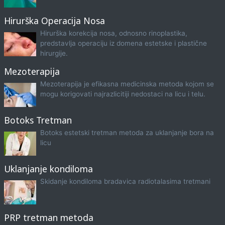
Hirurška Operacija Nosa
Hirurška korekcija nosa, odnosno rinoplastika,
predstavlja operaciju iz domena estetske i plastične
hirurgije.
Mezoterapija
Mezoterapija je efikasna medicinska metoda kojom se
mogu korigovati najrazlicitiji nedostaci na licu i telu.
Botoks Tretman
Botoks estetski tretman metoda za uklanjanje bora na
licu
Uklanjanje kondiloma
Skidanje kondiloma bradavica radiotalasima tretmani
PRP tretman metoda