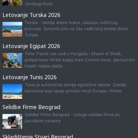
Jonskog mora.
Letovanje Turska 2026
Turska - zemlja dobre hrane, luksuza i odličnog
provoda. Spremili smo za Vas veliki broj hotela širom
Turske.
Letovanje Egipat 2026
Time Travel vas vodi u Hurgadu i Sharm el Sheik,
prelepi biser Afrike kojeg krasi Crveno more, glamurozni
hoteli i rajske plaže...
Letovanje Tunis 2026
Tunis je autentična zemlja egzotične lepote. Zemlja
kontrasta koju spaja prirodni most Evrope i Afrike.
Selidbe Firme Beograd
Selidbe Firme Beograd - Usluge selidbe firme po
povoljnim cenama
Skladištenje Stvari Beograd