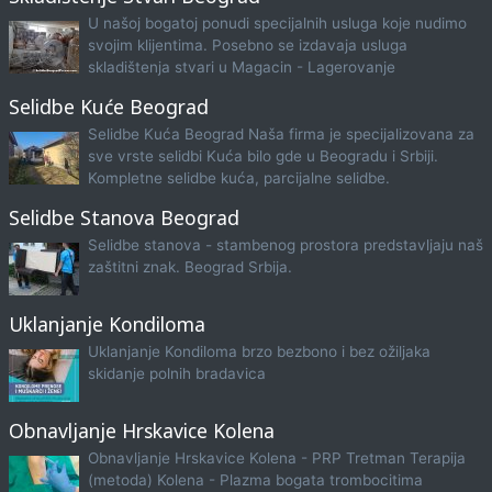
U našoj bogatoj ponudi specijalnih usluga koje nudimo
svojim klijentima. Posebno se izdavaja usluga
skladištenja stvari u Magacin - Lagerovanje
Selidbe Kuće Beograd
Selidbe Kuća Beograd Naša firma je specijalizovana za
sve vrste selidbi Kuća bilo gde u Beogradu i Srbiji.
Kompletne selidbe kuća, parcijalne selidbe.
Selidbe Stanova Beograd
Selidbe stanova - stambenog prostora predstavljaju naš
zaštitni znak. Beograd Srbija.
Uklanjanje Kondiloma
Uklanjanje Kondiloma brzo bezbono i bez ožiljaka
skidanje polnih bradavica
Obnavljanje Hrskavice Kolena
Obnavljanje Hrskavice Kolena - PRP Tretman Terapija
(metoda) Kolena - Plazma bogata trombocitima