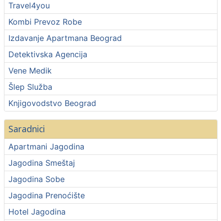
Travel4you
Kombi Prevoz Robe
Izdavanje Apartmana Beograd
Detektivska Agencija
Vene Medik
Šlep Služba
Knjigovodstvo Beograd
Saradnici
Apartmani Jagodina
Jagodina Smeštaj
Jagodina Sobe
Jagodina Prenoćište
Hotel Jagodina