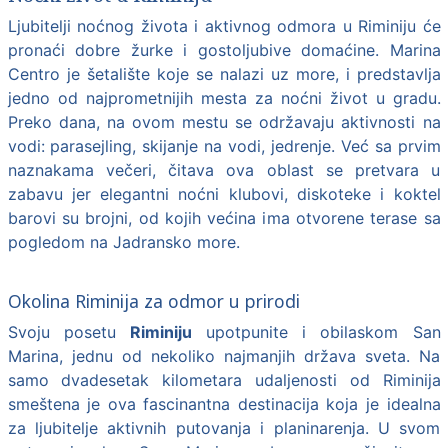
Ljubitelji noćnog života i aktivnog odmora u Riminiju će
pronaći dobre žurke i gostoljubive domaćine. Marina
Centro je šetalište koje se nalazi uz more, i predstavlja
jedno od najprometnijih mesta za noćni život u gradu.
Preko dana, na ovom mestu se održavaju aktivnosti na
vodi: parasejling, skijanje na vodi, jedrenje. Već sa prvim
naznakama večeri, čitava ova oblast se pretvara u
zabavu jer elegantni noćni klubovi, diskoteke i koktel
barovi su brojni, od kojih većina ima otvorene terase sa
pogledom na Jadransko more.
Okolina Riminija za odmor u prirodi
Svoju posetu
Riminiju
upotpunite i obilaskom San
Marina, jednu od nekoliko najmanjih država sveta. Na
samo dvadesetak kilometara udaljenosti od Riminija
smeštena je ova fascinantna destinacija koja je idealna
za ljubitelje aktivnih putovanja i planinarenja. U svom