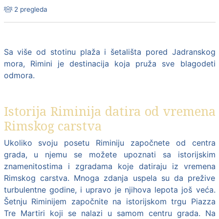
2 pregleda
Sa više od stotinu plaža i šetališta pored Jadranskog
mora,
Rimini
je destinacija koja pruža sve blagodeti
odmora.
Istorija Riminija datira od vremena
Rimskog carstva
Ukoliko svoju posetu Riminiju započnete od centra
grada, u njemu se možete upoznati sa istorijskim
znamenitostima i zgradama koje datiraju iz vremena
Rimskog carstva. Mnoga zdanja uspela su da prežive
turbulentne godine, i upravo je njihova lepota još veća.
Šetnju Riminijem započnite na istorijskom trgu Piazza
Tre Martiri koji se nalazi u samom centru grada. Na