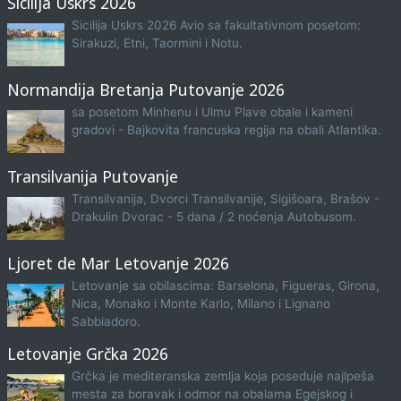
Sicilija Uskrs 2026
Sicilija Uskrs 2026 Avio sa fakultativnom posetom:
Sirakuzi, Etni, Taormini i Notu.
Normandija Bretanja Putovanje 2026
sa posetom Minhenu i Ulmu Plave obale i kameni
gradovi - Bajkovita francuska regija na obali Atlantika.
Transilvanija Putovanje
Transilvanija, Dvorci Transilvanije, Sigišoara, Brašov -
Drakulin Dvorac - 5 dana / 2 noćenja Autobusom.
Ljoret de Mar Letovanje 2026
Letovanje sa obilascima: Barselona, Figueras, Girona,
Nica, Monako i Monte Karlo, Milano i Lignano
Sabbiadoro.
Letovanje Grčka 2026
Grčka je mediteranska zemlja koja poseduje najlpeša
mesta za boravak i odmor na obalama Egejskog i