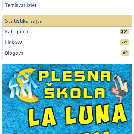
Temisvar Izlet
Statistika sajta
Kategorija
251
Linkova
721
Blogova
89