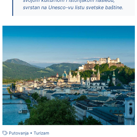
svojom kulturnom i istorijskom nasleđu,
svrstan na Unesco-vu listu svetske baštine.
Putovanja
•
Turizam