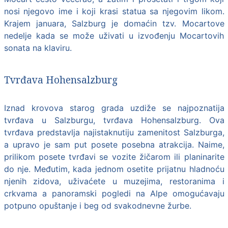
nosi njegovo ime i koji krasi statua sa njegovim likom.
Krajem januara, Salzburg je domaćin tzv. Mocartove
nedelje kada se može uživati u izvođenju Mocartovih
sonata na klaviru.
Tvrđava Hohensalzburg
Iznad krovova starog grada uzdiže se najpoznatija
tvrđava u Salzburgu, tvrđava Hohensalzburg. Ova
tvrđava predstavlja najistaknutiju zamenitost Salzburga,
a upravo je sam put posete posebna atrakcija. Naime,
prilikom posete tvrđavi se vozite žičarom ili planinarite
do nje. Međutim, kada jednom osetite prijatnu hladnoću
njenih zidova, uživaćete u muzejima, restoranima i
crkvama a panoramski pogledi na Alpe omogućavaju
potpuno opuštanje i beg od svakodnevne žurbe.