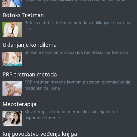
Botoks Tretman
Botoks estetski tretman metoda za uklanjanje bora na
licu
Uklanjanje kondiloma
Skidanje kondiloma bradavica radiotalasima tretmani
PRP tretman metoda
PRP tretman metoda krvnom plazmom podmlađivanja
matičnim ćelijama
Mezoterapija
Mezoterapija tretman metoda koji uklanja bore i
usporava starenje
Knjigovodstvo vođenje knjiga