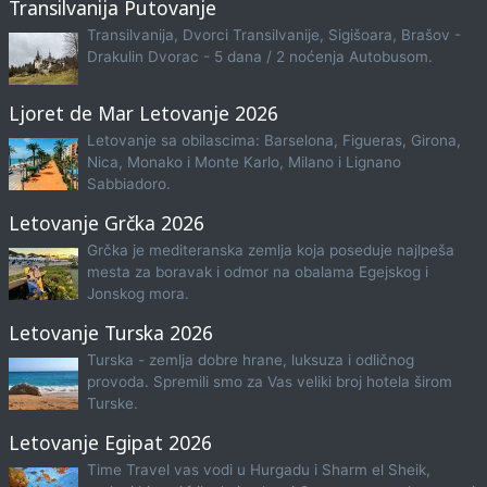
Transilvanija Putovanje
Transilvanija, Dvorci Transilvanije, Sigišoara, Brašov -
Drakulin Dvorac - 5 dana / 2 noćenja Autobusom.
Ljoret de Mar Letovanje 2026
Letovanje sa obilascima: Barselona, Figueras, Girona,
Nica, Monako i Monte Karlo, Milano i Lignano
Sabbiadoro.
Letovanje Grčka 2026
Grčka je mediteranska zemlja koja poseduje najlpeša
mesta za boravak i odmor na obalama Egejskog i
Jonskog mora.
Letovanje Turska 2026
Turska - zemlja dobre hrane, luksuza i odličnog
provoda. Spremili smo za Vas veliki broj hotela širom
Turske.
Letovanje Egipat 2026
Time Travel vas vodi u Hurgadu i Sharm el Sheik,