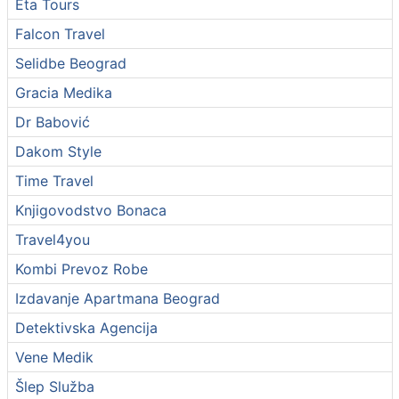
Eta Tours
Falcon Travel
Selidbe Beograd
Gracia Medika
Dr Babović
Dakom Style
Time Travel
Knjigovodstvo Bonaca
Travel4you
Kombi Prevoz Robe
Izdavanje Apartmana Beograd
Detektivska Agencija
Vene Medik
Šlep Služba