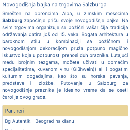
Novogodišnja bajka na trgovima Salzburga
Smešten na obroncima Alpa, u zimskim mesecima
Salzburg
započinje priču svoje novogodišnje bajke. Na
svim trgovima organizuje se božićni vašar čija tradicija
održavanja datira još od 15. veka. Bogata arhitektura u
baroknom stilu u kombinaciji sa božićnom i
novogodišnjom dekoracijom pruža potpuno magično
iskustvo koja u potpunosti prenosi duh praznika. Lutajući
među brojnim tezgama, možete uživati u domaćim
specijalitetima, kuvanom vinu (Glühwein)) ali i bogatim
kulturnim događajima, kao što su horska pevanja,
predstave i izložbe. Putovanje u Salzburg za
novogodišnje praznike je idealno vreme da se oseti
čarolija ovog grada.
Partneri
Bg Autentik - Beograd na dlanu