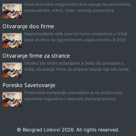
Sveo buhvatne knjigovodstvene usluge za samostalne
preduzetnike, mikro, mala i srednja preduzeća.
Otvaranje doo firme
Najzastupljeniji oblik pravne forme preduzeća u Srbiji
jeste društvo sa ograničenom odgovornošću ili DOO.
Otvaranje firme za strance
Ukoliko ste strani državljanin a želite da poslujete u
Srbiji, otvaranje firme za strance nikada nije bilo lakše.
Poresko Savetovanje
Poslovanje kompanija utemeljeno je na poštovanju
zakonske regulative i obaveze plaćanja poreza.
© Beograd Linkovi 2026. All rights reserved.