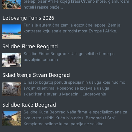
prelepi biser Afrike kojeg krasi Crveno more, glamurozni
hoteli i rajske plaže...
Letovanje Tunis 2026
Tunis je autentična zemlja egzotične lepote. Zemlja
kontrasta koju spaja prirodni most Evrope i Afrike.
Selidbe Firme Beograd
Selidbe Firme Beograd - Usluge selidbe firme po
povoljnim cenama
Skladištenje Stvari Beograd
U našoj bogatoj ponudi specijalnih usluga koje nudimo
svojim klijentima. Posebno se izdavaja usluga
skladištenja stvari u Magacin - Lagerovanje
Selidbe Kuće Beograd
Selidbe Kuća Beograd Naša firma je specijalizovana za
sve vrste selidbi Kuća bilo gde u Beogradu i Srbiji.
Kompletne selidbe kuća, parcijalne selidbe.