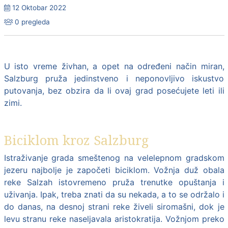
12 Oktobar 2022
0 pregleda
U isto vreme živhan, a opet na određeni način miran,
Salzburg
pruža jedinstveno i neponovljivo iskustvo
putovanja, bez obzira da li ovaj grad posećujete leti ili
zimi.
Biciklom kroz Salzburg
Istraživanje grada smeštenog na velelepnom gradskom
jezeru najbolje je započeti biciklom. Vožnja duž obala
reke Salzah istovremeno pruža trenutke opuštanja i
uživanja. Ipak, treba znati da su nekada, a to se održalo i
do danas, na desnoj strani reke živeli siromašni, dok je
levu stranu reke naseljavala aristokratija. Vožnjom preko