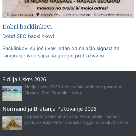
Dobri backlinkovi
Dobri SEO backlinkovi
Backlinkovi su još uvek jedan od najačih signala za
rangiranje web sajta na google pretraživaču.
Sicilija Uskrs 2026
Sicilija Uskrs 2026 Avio sa fakultativnom posetom:
Sirakuzi, Etni, Taormini i Notu.
Normandija Bretanja Putovanje 2026
sa posetom Minhenu i Ulmu Plave obale i kameni
gradovi - Bajkovita francuska regija na obali Atlantika.