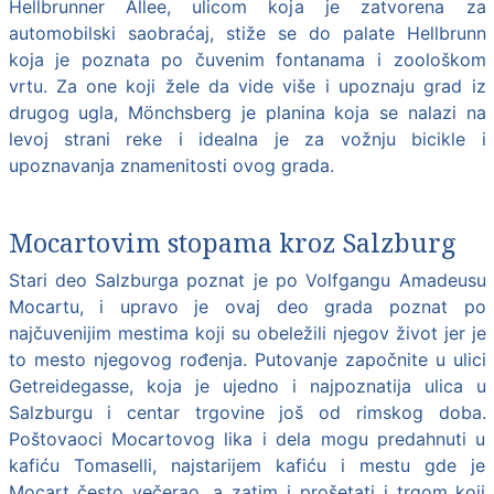
Hellbrunner Allee, ulicom koja je zatvorena za
automobilski saobraćaj, stiže se do palate Hellbrunn
koja je poznata po čuvenim fontanama i zoološkom
vrtu. Za one koji žele da vide više i upoznaju grad iz
drugog ugla, Mönchsberg je planina koja se nalazi na
levoj strani reke i idealna je za vožnju bicikle i
upoznavanja znamenitosti ovog grada.
Mocartovim stopama kroz Salzburg
Stari deo Salzburga poznat je po Volfgangu Amadeusu
Mocartu, i upravo je ovaj deo grada poznat po
najčuvenijim mestima koji su obeležili njegov život jer je
to mesto njegovog rođenja. Putovanje započnite u ulici
Getreidegasse, koja je ujedno i najpoznatija ulica u
Salzburgu i centar trgovine još od rimskog doba.
Poštovaoci Mocartovog lika i dela mogu predahnuti u
kafiću Tomaselli, najstarijem kafiću i mestu gde je
Mocart često večerao, a zatim i prošetati i trgom koji