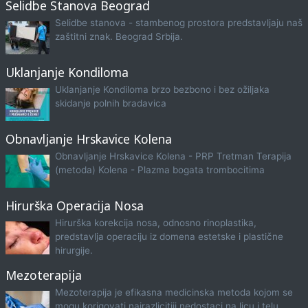
Selidbe Stanova Beograd
Selidbe stanova - stambenog prostora predstavljaju naš
zaštitni znak. Beograd Srbija.
Uklanjanje Kondiloma
Uklanjanje Kondiloma brzo bezbono i bez ožiljaka
skidanje polnih bradavica
Obnavljanje Hrskavice Kolena
Obnavljanje Hrskavice Kolena - PRP Tretman Terapija
(metoda) Kolena - Plazma bogata trombocitima
Hirurška Operacija Nosa
Hirurška korekcija nosa, odnosno rinoplastika,
predstavlja operaciju iz domena estetske i plastične
hirurgije.
Mezoterapija
Mezoterapija je efikasna medicinska metoda kojom se
mogu korigovati najrazlicitiji nedostaci na licu i telu.