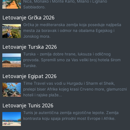
Nica, Monako i Monte Karlo, Milano i Lignano
Sabbiadoro.
Letovanje Grčka 2026
Grčka je mediteranska zemlja koja poseduje najlpeša
mesta za boravak i odmor na obalama Egejskog i
Jonskog mora.
Letovanje Turska 2026
Turska - zemlja dobre hrane, luksuza i odličnog
provoda. Spremili smo za Vas veliki broj hotela širom
Turske.
Letovanje Egipat 2026
Time Travel vas vodi u Hurgadu i Sharm el Sheik,
prelepi biser Afrike kojeg krasi Crveno more, glamurozni
hoteli i rajske plaže...
Letovanje Tunis 2026
Tunis je autentična zemlja egzotične lepote. Zemlja
kontrasta koju spaja prirodni most Evrope i Afrike.