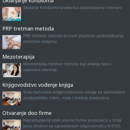
Uklanjanje kondiloma
Skidanje kondiloma bradavica radiotalasima tretmani
PRP tretman metoda
PRP tretman metoda krvnom plazmom podmlađivanja
matičnim ćelijama
Mezoterapija
Mezoterapija tretman metoda koji uklanja bore i
usporava starenje
Knjigovodstvo vođenje knjiga
Sveo buhvatne knjigovodstvene usluge za samostalne
preduzetnike, mikro, mala i srednja preduzeća.
Otvaranje doo firme
Najzastupljeniji oblik pravne forme preduzeća u Srbiji
jeste društvo sa ograničenom odgovornošću ili DOO.