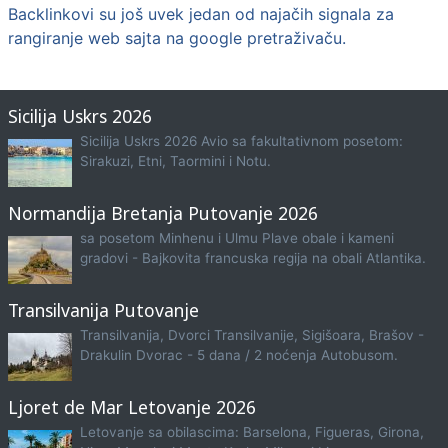
Backlinkovi su još uvek jedan od najačih signala za
rangiranje web sajta na google pretraživaču.
Sicilija Uskrs 2026
Sicilija Uskrs 2026 Avio sa fakultativnom posetom:
Sirakuzi, Etni, Taormini i Notu.
Normandija Bretanja Putovanje 2026
sa posetom Minhenu i Ulmu Plave obale i kameni
gradovi - Bajkovita francuska regija na obali Atlantika.
Transilvanija Putovanje
Transilvanija, Dvorci Transilvanije, Sigišoara, Brašov -
Drakulin Dvorac - 5 dana / 2 noćenja Autobusom.
Ljoret de Mar Letovanje 2026
Letovanje sa obilascima: Barselona, Figueras, Girona,