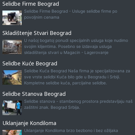
Selidbe Firme Beograd
Selidbe Firme Beograd - Usluge selidbe firme po
povoljnim cenama
Skladištenje Stvari Beograd
U našoj bogatoj ponudi specijalnih usluga koje nudimo
svojim klijentima. Posebno se izdavaja usluga
skladištenja stvari u Magacin - Lagerovanje
Selidbe Kuće Beograd
Selidbe Kuća Beograd Naša firma je specijalizovana za
sve vrste selidbi Kuća bilo gde u Beogradu i Srbiji.
Kompletne selidbe kuća, parcijalne selidbe.
Selidbe Stanova Beograd
Selidbe stanova - stambenog prostora predstavljaju naš
zaštitni znak. Beograd Srbija.
Uklanjanje Kondiloma
Uklanjanje Kondiloma brzo bezbono i bez ožiljaka