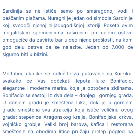
Sardinija
se ne ističe samo po smaragdnoj vodi i
peščanim plažama. Nuraghi je jedan od simbola Sardinije
koji svedoči njenoj hiljadugodišnjoj istoriji. Poseta ovim
megalitskim spomenicima raširenim po celom ostrvu
omogućiće da zavirite bar u deo njene prošlosti, na kom
god delu ostrva da se nalazite. Jedan od 7.000 će
sigurno biti u blizini.
Međutim, ukoliko se odlučite za putovanje na Korziku,
svakako će Vas dočekati lepota luke Bonifacio,
elegantne i moderne marinu koja je optočena zidinama.
Bonifacio se sastoji iz dva dela – donjeg i gornjeg grada.
U donjem gradu je smeštena luka, dok je u gornjem
gradu smeštena sva atrakcija koja ističe veličinu ovog
grada: stepenice Aragonskog kralja, Bonifacijska crkva,
vojničko groblje. Veliki broj barova, kafića i restorana
smeštenih na obodima litice pružaju prelep pogled na