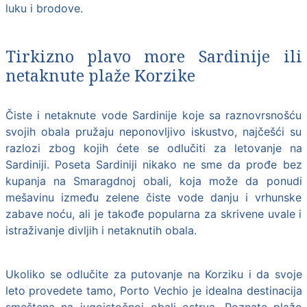
luku i brodove.
Tirkizno plavo more Sardinije ili
netaknute plaže Korzike
Čiste i netaknute vode Sardinije koje sa raznovrsnošću
svojih obala pružaju neponovljivo iskustvo, najčešći su
razlozi zbog kojih ćete se odlučiti za letovanje na
Sardiniji. Poseta Sardiniji nikako ne sme da prođe bez
kupanja na Smaragdnoj obali, koja može da ponudi
mešavinu između zelene čiste vode danju i vrhunske
zabave noću, ali je takođe popularna za skrivene uvale i
istraživanje divljih i netaknutih obala.
Ukoliko se odlučite za putovanje na Korziku i da svoje
leto provedete tamo, Porto Vechio je idealna destinacija
smeštena na jugoistočnoj obali ostrva. Poznate plaže