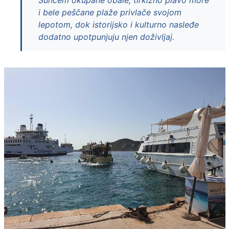
Suncem okupane obale, tirkizno plavo more
i bele peščane plaže privlače svojom
lepotom, dok istorijsko i kulturno nasleđe
dodatno upotpunjuju njen doživljaj.