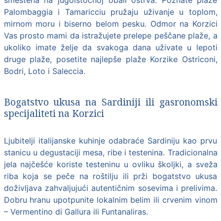
Palombaggia i Tamaricciu pružaju uživanje u toplom,
mirnom moru i biserno belom pesku. Odmor na Korzici
Vas prosto mami da istražujete prelepe peščane plaže, a
ukoliko imate želje da svakoga dana uživate u lepoti
druge plaže, posetite najlepše plaže Korzike Ostriconi,
Bodri, Loto i Saleccia.
Bogatstvo ukusa na Sardiniji ili gasronomski
specijaliteti na Korzici
Ljubitelji italijanske kuhinje odabraće Sardiniju kao prvu
stanicu u degustaciji mesa, ribe i testenina. Tradicionalna
jela najčešće koriste testeninu u ovliku školjki, a sveža
riba koja se peče na roštilju ili prži bogatstvo ukusa
doživljava zahvaljujući autentičnim sosevima i prelivima.
Dobru hranu upotpunite lokalnim belim ili crvenim vinom
– Vermentino di Gallura ili Funtanaliras.