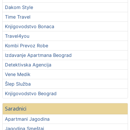
Dakom Style
Time Travel
Knjigovodstvo Bonaca
Travel4you
Kombi Prevoz Robe
Izdavanje Apartmana Beograd
Detektivska Agencija
Vene Medik
Šlep Služba
Knjigovodstvo Beograd
Saradnici
Apartmani Jagodina
Jagodina Smeštaj