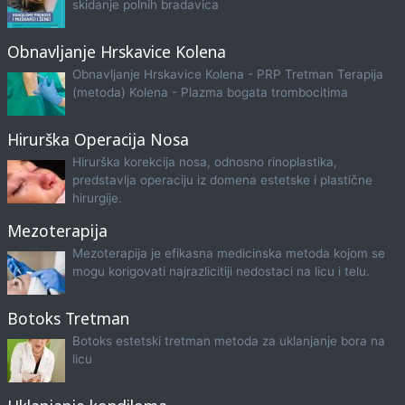
skidanje polnih bradavica
Obnavljanje Hrskavice Kolena
Obnavljanje Hrskavice Kolena - PRP Tretman Terapija
(metoda) Kolena - Plazma bogata trombocitima
Hirurška Operacija Nosa
Hirurška korekcija nosa, odnosno rinoplastika,
predstavlja operaciju iz domena estetske i plastične
hirurgije.
Mezoterapija
Mezoterapija je efikasna medicinska metoda kojom se
mogu korigovati najrazlicitiji nedostaci na licu i telu.
Botoks Tretman
Botoks estetski tretman metoda za uklanjanje bora na
licu