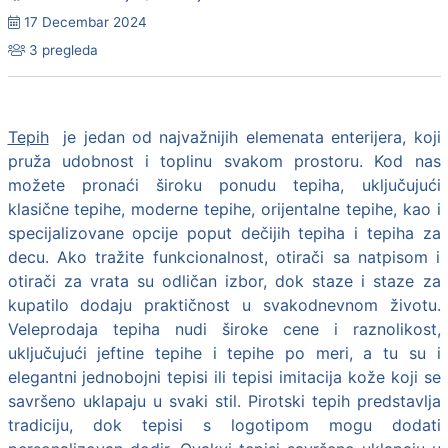
17 Decembar 2024
3 pregleda
Tepih
je jedan od najvažnijih elemenata enterijera, koji
pruža udobnost i toplinu svakom prostoru. Kod nas
možete pronaći široku ponudu tepiha, uključujući
klasične tepihe, moderne tepihe, orijentalne tepihe, kao i
specijalizovane opcije poput dečijih tepiha i tepiha za
decu. Ako tražite funkcionalnost, otirači sa natpisom i
otirači za vrata su odličan izbor, dok staze i staze za
kupatilo dodaju praktičnost u svakodnevnom životu.
Veleprodaja tepiha nudi široke cene i raznolikost,
uključujući jeftine tepihe i tepihe po meri, a tu su i
elegantni jednobojni tepisi ili tepisi imitacija kože koji se
savršeno uklapaju u svaki stil. Pirotski tepih predstavlja
tradiciju, dok tepisi s logotipom mogu dodati