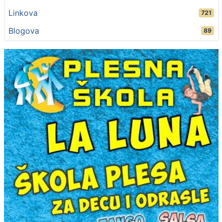
Linkova
721
Blogova
89