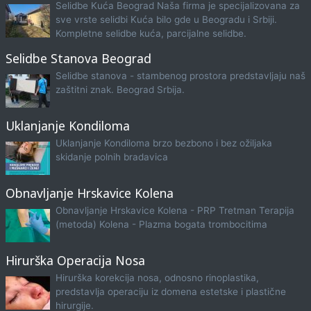
Selidbe Kuća Beograd Naša firma je specijalizovana za
sve vrste selidbi Kuća bilo gde u Beogradu i Srbiji.
Kompletne selidbe kuća, parcijalne selidbe.
Selidbe Stanova Beograd
Selidbe stanova - stambenog prostora predstavljaju naš
zaštitni znak. Beograd Srbija.
Uklanjanje Kondiloma
Uklanjanje Kondiloma brzo bezbono i bez ožiljaka
skidanje polnih bradavica
Obnavljanje Hrskavice Kolena
Obnavljanje Hrskavice Kolena - PRP Tretman Terapija
(metoda) Kolena - Plazma bogata trombocitima
Hirurška Operacija Nosa
Hirurška korekcija nosa, odnosno rinoplastika,
predstavlja operaciju iz domena estetske i plastične
hirurgije.