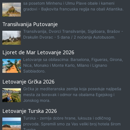
sa posetom Minhenu i Ulmu Plave obale i kameni
gradovi - Bajkovita francuska regija na obali Atlantika.
Transilvanija Putovanje
Transilvanija, Dvorci Transilvanije, Sigišoara, Brašov -
Drakulin Dvorac - 5 dana / 2 noćenja Autobusom.
Ljoret de Mar Letovanje 2026
Letovanje sa obilascima: Barselona, Figueras, Girona,
Nica, Monako i Monte Karlo, Milano i Lignano
Sabbiadoro.
Letovanje Grčka 2026
Grčka je mediteranska zemlja koja poseduje najlpeša
mesta za boravak i odmor na obalama Egejskog i
Jonskog mora.
Letovanje Turska 2026
Turska - zemlja dobre hrane, luksuza i odličnog
provoda. Spremili smo za Vas veliki broj hotela širom
Turske.