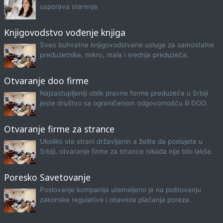
usporava starenje
Knjigovodstvo vođenje knjiga
Sveo buhvatne knjigovodstvene usluge za samostalne
preduzetnike, mikro, mala i srednja preduzeća.
Otvaranje doo firme
Najzastupljeniji oblik pravne forme preduzeća u Srbiji
jeste društvo sa ograničenom odgovornošću ili DOO.
Otvaranje firme za strance
Ukoliko ste strani državljanin a želite da poslujete u
Srbiji, otvaranje firme za strance nikada nije bilo lakše.
Poresko Savetovanje
Poslovanje kompanija utemeljeno je na poštovanju
zakonske regulative i obaveze plaćanja poreza.