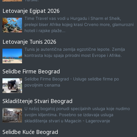
Letovanje Egipat 2026
Time Travel vas vodi u Hurgadu i Sharm el Sheik,
prelepi biser Afrike kojeg krasi Crveno more, glamurozni
hoteli i rajske plaže...
Letovanje Tunis 2026
Tunis je autentična zemlja egzotične lepote. Zemlja
kontrasta koju spaja prirodni most Evrope i Afrike.
Selidbe Firme Beograd
Selidbe Firme Beograd - Usluge selidbe firme po
povoljnim cenama
Skladištenje Stvari Beograd
U našoj bogatoj ponudi specijalnih usluga koje nudimo
svojim klijentima. Posebno se izdavaja usluga
skladištenja stvari u Magacin - Lagerovanje
Selidbe Kuće Beograd