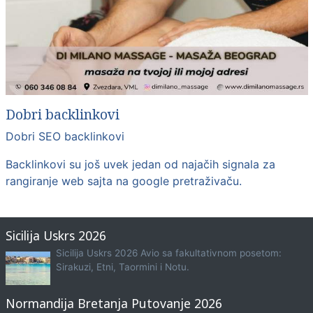
Dobri backlinkovi
Dobri SEO backlinkovi
Backlinkovi su još uvek jedan od najačih signala za
rangiranje web sajta na google pretraživaču.
Sicilija Uskrs 2026
Sicilija Uskrs 2026 Avio sa fakultativnom posetom:
Sirakuzi, Etni, Taormini i Notu.
Normandija Bretanja Putovanje 2026