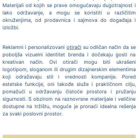
Materijali od kojih se prave omogućavaju dugotrajnost i
lako održavanje, a mogu se koristiti u različitim
okruženjima, od prodavnica i sajmova do događaja i
izložbi.
Reklamni i personalizovani
otirači
su odličan način da se
poboljša vizuelni identitet brenda i dočekaju gosti na
kreativan način. Ovi otirači mogu biti ukrašeni
logotipom, sloganom ili drugim dizajnerskim elementima
koji odražavaju stil i vrednosti kompanije. Pored
estetske funkcije, oni takođe služe i praktičnom cilju,
pomažući u održavanju čistoće prostora i pružanju
sigurnosti. S obzirom na raznovrsne materijale i veličine
dostupne na tržištu, moguće je pronaći idealna rešenja
za svaki poslovni prostor.