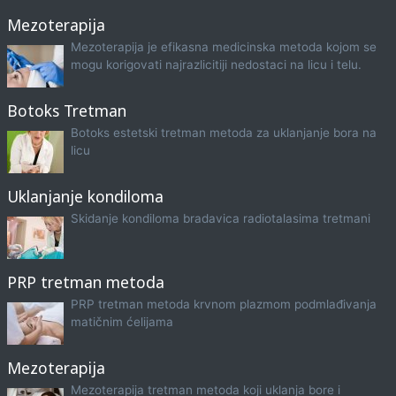
Mezoterapija
Mezoterapija je efikasna medicinska metoda kojom se
mogu korigovati najrazlicitiji nedostaci na licu i telu.
Botoks Tretman
Botoks estetski tretman metoda za uklanjanje bora na
licu
Uklanjanje kondiloma
Skidanje kondiloma bradavica radiotalasima tretmani
PRP tretman metoda
PRP tretman metoda krvnom plazmom podmlađivanja
matičnim ćelijama
Mezoterapija
Mezoterapija tretman metoda koji uklanja bore i