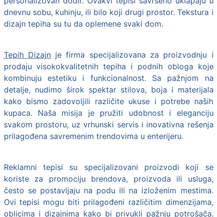
personalizovan dodir. Ovakvi tepisi savršeno uklapaju u
dnevnu sobu, kuhinju, ili bilo koji drugi prostor. Tekstura i
dizajn tepiha su tu da oplemene svaki dom.
Tepih Dizajn
je firma specijalizovana za proizvodnju i
prodaju visokokvalitetnih tepiha i podnih obloga koje
kombinuju estetiku i funkcionalnost. Sa pažnjom na
detalje, nudimo širok spektar stilova, boja i materijala
kako bismo zadovoljili različite ukuse i potrebe naših
kupaca. Naša misija je pružiti udobnost i eleganciju
svakom prostoru, uz vrhunski servis i inovativna rešenja
prilagođena savremenim trendovima u enterijeru.
Reklamni tepisi su specijalizovani proizvodi koji se
koriste za promociju brendova, proizvoda ili usluga,
često se postavljaju na podu ili na izloženim mestima.
Ovi tepisi mogu biti prilagođeni različitim dimenzijama,
oblicima i dizajnima kako bi privukli pažnju potrošača.