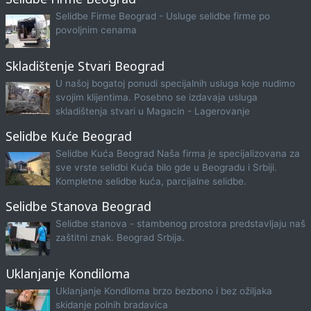
Selidbe Firme Beograd - Usluge selidbe firme po
povoljnim cenama
Skladištenje Stvari Beograd
U našoj bogatoj ponudi specijalnih usluga koje nudimo
svojim klijentima. Posebno se izdavaja usluga
skladištenja stvari u Magacin - Lagerovanje
Selidbe Kuće Beograd
Selidbe Kuća Beograd Naša firma je specijalizovana za
sve vrste selidbi Kuća bilo gde u Beogradu i Srbiji.
Kompletne selidbe kuća, parcijalne selidbe.
Selidbe Stanova Beograd
Selidbe stanova - stambenog prostora predstavljaju naš
zaštitni znak. Beograd Srbija.
Uklanjanje Kondiloma
Uklanjanje Kondiloma brzo bezbono i bez ožiljaka
skidanje polnih bradavica