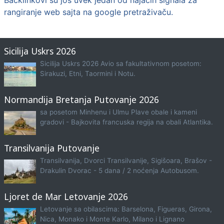
rangiranje web sajta na google pretraživaču.
Sicilija Uskrs 2026
Sicilija Uskrs 2026 Avio sa fakultativnom posetom:
Sirakuzi, Etni, Taormini i Notu.
Normandija Bretanja Putovanje 2026
sa posetom Minhenu i Ulmu Plave obale i kameni
gradovi - Bajkovita francuska regija na obali Atlantika.
Transilvanija Putovanje
Transilvanija, Dvorci Transilvanije, Sigišoara, Brašov -
Drakulin Dvorac - 5 dana / 2 noćenja Autobusom.
Ljoret de Mar Letovanje 2026
Letovanje sa obilascima: Barselona, Figueras, Girona,
Nica, Monako i Monte Karlo, Milano i Lignano