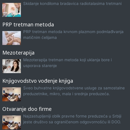
Skidanje kondiloma bradavica radiotalasima tretmani
PRP tretman metoda
PRP tretman metoda krvnom plazmom podmlađivanja
matičnim ćelijama
Mezoterapija
Mezoterapija tretman metoda koji uklanja bore i
usporava starenje
Knjigovodstvo vođenje knjiga
Sveo buhvatne knjigovodstvene usluge za samostalne
preduzetnike, mikro, mala i srednja preduzeća.
Otvaranje doo firme
Najzastupljeniji oblik pravne forme preduzeća u Srbiji
jeste društvo sa ograničenom odgovornošću ili DOO.