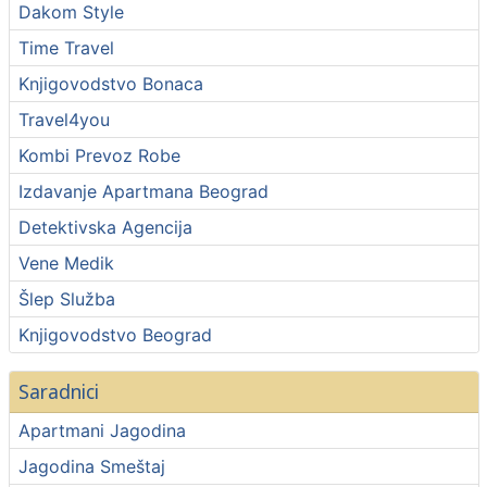
Dakom Style
Time Travel
Knjigovodstvo Bonaca
Travel4you
Kombi Prevoz Robe
Izdavanje Apartmana Beograd
Detektivska Agencija
Vene Medik
Šlep Služba
Knjigovodstvo Beograd
Saradnici
Apartmani Jagodina
Jagodina Smeštaj