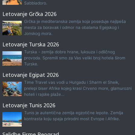
Sabbiadoro.
Letovanje Grčka 2026
Grčka je mediteranska zemlja koja poseduje najlpeša
mesta za boravak i odmor na obalama Egejskog i
Jonskog mora.
Letovanje Turska 2026
Turska - zemlja dobre hrane, luksuza i odličnog
provoda. Spremili smo za Vas veliki broj hotela širom
Turske.
Letovanje Egipat 2026
Time Travel vas vodi u Hurgadu i Sharm el Sheik,
prelepi biser Afrike kojeg krasi Crveno more, glamurozni
hoteli i rajske plaže...
Letovanje Tunis 2026
Tunis je autentična zemlja egzotične lepote. Zemlja
kontrasta koju spaja prirodni most Evrope i Afrike.
Selidbe Firme Beograd