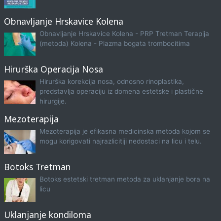
Obnavljanje Hrskavice Kolena
Obnavljanje Hrskavice Kolena - PRP Tretman Terapija
(metoda) Kolena - Plazma bogata trombocitima
Hirurška Operacija Nosa
Hirurška korekcija nosa, odnosno rinoplastika,
predstavlja operaciju iz domena estetske i plastične
hirurgije.
Mezoterapija
Mezoterapija je efikasna medicinska metoda kojom se
mogu korigovati najrazlicitiji nedostaci na licu i telu.
Botoks Tretman
Botoks estetski tretman metoda za uklanjanje bora na
licu
Uklanjanje kondiloma