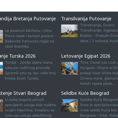
ndija Bretanja Putovanje
Transilvanija Putovanje
Transilvanija, Dvorci
Transilvanije, Sigišoar
sa posetom Minhenu i Ulmu
Brašov - Drakulin Dvo
Plave obale i kameni gradovi -
dana / 2 noćenja Aut
Bajkovita francuska regija na
obali Atlantika.
anje Turska 2026
Letovanje Egipat 2026
Turska - zemlja dobre hrane,
Time Travel vas vodi 
luksuza i odličnog provoda.
Hurgadu i Sharm el Sh
Spremili smo za Vas veliki broj
prelepi biser Afrike koj
hotela širom Turske.
Crveno more, glamuro
hoteli i rajske plaže...
štenje Stvari Beograd
Selidbe Kuće Beograd
U našoj bogatoj ponudi
Selidbe Kuća Beograd
specijalnih usluga koje nudimo
firma je specijalizova
svojim klijentima. Posebno se
vrste selidbi Kuća bilo
izdavaja usluga skladištenja
Beogradu i Srbiji. Kom