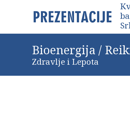
Kv
ba
Sr
Bioenergija / Reik
Zdravlje i Lepota