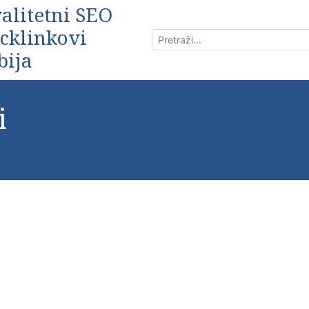
alitetni SEO
cklinkovi
bija
i