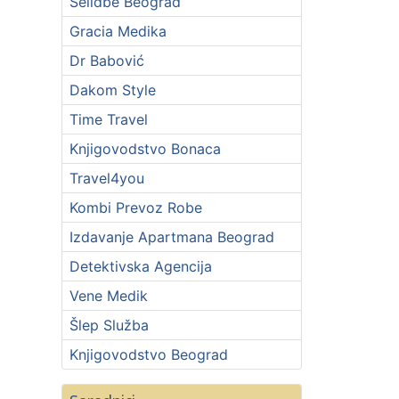
Selidbe Beograd
Gracia Medika
Dr Babović
Dakom Style
Time Travel
Knjigovodstvo Bonaca
Travel4you
Kombi Prevoz Robe
Izdavanje Apartmana Beograd
Detektivska Agencija
Vene Medik
Šlep Služba
Knjigovodstvo Beograd