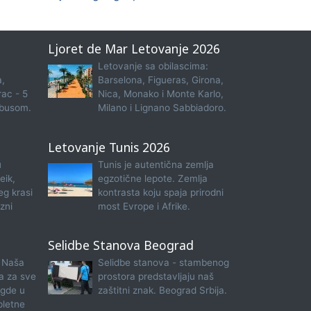
Ljoret de Mar Letovanje 2026
Letovanje sa obilascima:
a,
Barselona, Figueras, Girona,
rac - 5
Nica, Monako i Monte Karlo,
obusom.
Milano i Lignano Sabbiadoro.
Letovanje Tunis 2026
u
Tunis je autentična zemlja
eik,
egzotične lepote. Zemlja
eg krasi
kontrasta koju spaja prirodni
zni
most Evrope i Afrike.
Selidbe Stanova Beograd
 Naša
Selidbe stanova - stambenog
na za sve
prostora predstavljaju naš
 gde u
zaštitni znak. Beograd Srbija.
pletne