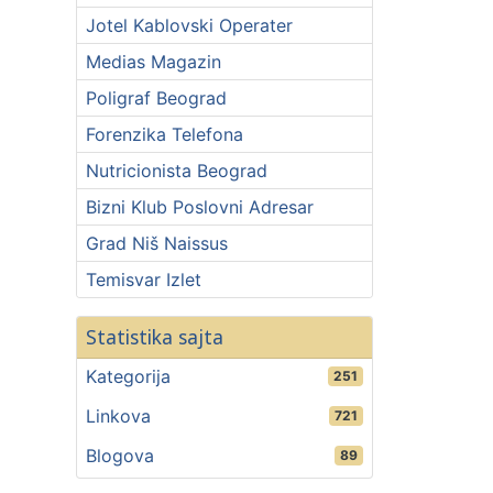
Jotel Kablovski Operater
Medias Magazin
Poligraf Beograd
Forenzika Telefona
Nutricionista Beograd
Bizni Klub Poslovni Adresar
Grad Niš Naissus
Temisvar Izlet
Statistika sajta
Kategorija
251
Linkova
721
Blogova
89