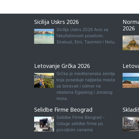
Sicilija Uskrs 2026
Norma
2026
Sicilija Uskrs 2026 Avio sa
fakultativnom posetom:
Sirakuzi, Etni, Taormini i Notu.
Letovanje Grčka 2026
Letov
Grčka je mediteranska zemlja
koja poseduje najlpeša mesta
za boravak i odmor na
obalama Egejskog i Jonskog
mora.
Selidbe Firme Beograd
Skladi
Selidbe Firme Beograd -
Usluge selidbe firme po
povoljnim cenama