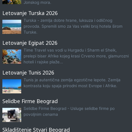
Jonskog mora.
Letovanje Turska 2026
Turska - zemlja dobre hrane, luksuza i odličnog
provoda. Spremili smo za Vas veliki broj hotela širom
Turske.
Letovanje Egipat 2026
Time Travel vas vodi u Hurgadu i Sharm el Sheik,
prelepi biser Afrike kojeg krasi Crveno more, glamurozni
hoteli i rajske plaže...
Letovanje Tunis 2026
Tunis je autentična zemlja egzotične lepote. Zemlja
kontrasta koju spaja prirodni most Evrope i Afrike.
Selidbe Firme Beograd
Selidbe Firme Beograd - Usluge selidbe firme po
povoljnim cenama
Skladištenje Stvari Beograd