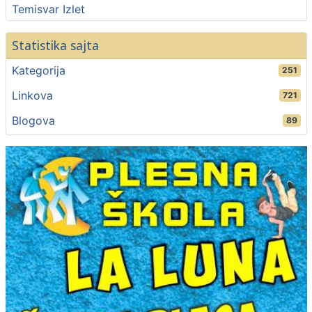
Temisvar Izlet
Statistika sajta
Kategorija
251
Linkova
721
Blogova
89