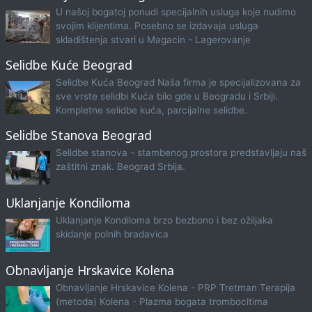
U našoj bogatoj ponudi specijalnih usluga koje nudimo
svojim klijentima. Posebno se izdavaja usluga
skladištenja stvari u Magacin - Lagerovanje
Selidbe Kuće Beograd
Selidbe Kuća Beograd Naša firma je specijalizovana za
sve vrste selidbi Kuća bilo gde u Beogradu i Srbiji.
Kompletne selidbe kuća, parcijalne selidbe.
Selidbe Stanova Beograd
Selidbe stanova - stambenog prostora predstavljaju naš
zaštitni znak. Beograd Srbija.
Uklanjanje Kondiloma
Uklanjanje Kondiloma brzo bezbono i bez ožiljaka
skidanje polnih bradavica
Obnavljanje Hrskavice Kolena
Obnavljanje Hrskavice Kolena - PRP Tretman Terapija
(metoda) Kolena - Plazma bogata trombocitima