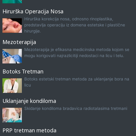
Hirurška Operacija Nosa
Hirurška korekcija nosa, odnosno rinoplastika,
predstavlja operaciju iz domena estetske i plastične
hirurgije.
Mezoterapija
Mezoterapija je efikasna medicinska metoda kojom se
mogu korigovati najrazlicitiji nedostaci na licu i telu.
Botoks Tretman
Botoks estetski tretman metoda za uklanjanje bora na
licu
Uklanjanje kondiloma
Skidanje kondiloma bradavica radiotalasima tretmani
PRP tretman metoda