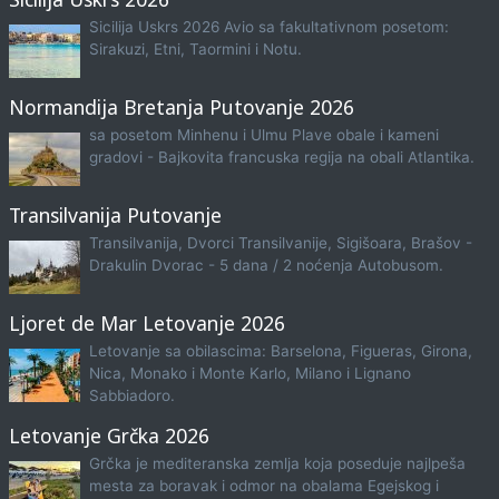
Sicilija Uskrs 2026 Avio sa fakultativnom posetom:
Sirakuzi, Etni, Taormini i Notu.
Normandija Bretanja Putovanje 2026
sa posetom Minhenu i Ulmu Plave obale i kameni
gradovi - Bajkovita francuska regija na obali Atlantika.
Transilvanija Putovanje
Transilvanija, Dvorci Transilvanije, Sigišoara, Brašov -
Drakulin Dvorac - 5 dana / 2 noćenja Autobusom.
Ljoret de Mar Letovanje 2026
Letovanje sa obilascima: Barselona, Figueras, Girona,
Nica, Monako i Monte Karlo, Milano i Lignano
Sabbiadoro.
Letovanje Grčka 2026
Grčka je mediteranska zemlja koja poseduje najlpeša
mesta za boravak i odmor na obalama Egejskog i