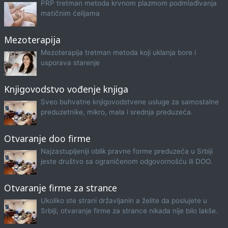
PRP tretman metoda krvnom plazmom podmlađivanja
matičnim ćelijama
Mezoterapija
Mezoterapija tretman metoda koji uklanja bore i
usporava starenje
Knjigovodstvo vođenje knjiga
Sveo buhvatne knjigovodstvene usluge za samostalne
preduzetnike, mikro, mala i srednja preduzeća.
Otvaranje doo firme
Najzastupljeniji oblik pravne forme preduzeća u Srbiji
jeste društvo sa ograničenom odgovornošću ili DOO.
Otvaranje firme za strance
Ukoliko ste strani državljanin a želite da poslujete u
Srbiji, otvaranje firme za strance nikada nije bilo lakše.