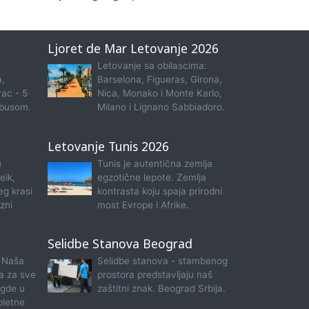
Ljoret de Mar Letovanje 2026
Letovanje sa obilascima:
a,
Barselona, Figueras, Girona,
rac - 5
Nica, Monako i Monte Karlo,
obusom.
Milano i Lignano Sabbiadoro.
Letovanje Tunis 2026
u
Tunis je autentična zemlja
eik,
egzotične lepote. Zemlja
eg krasi
kontrasta koju spaja prirodni
zni
most Evrope i Afrike.
Selidbe Stanova Beograd
 Naša
Selidbe stanova - stambenog
na za sve
prostora predstavljaju naš
 gde u
zaštitni znak. Beograd Srbija.
pletne