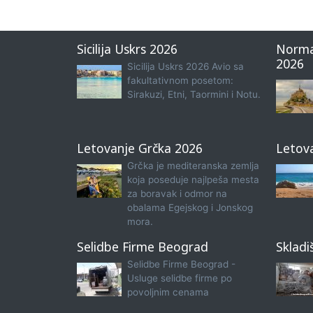
Sicilija Uskrs 2026
Norma
2026
Sicilija Uskrs 2026 Avio sa
fakultativnom posetom:
Sirakuzi, Etni, Taormini i Notu.
Letovanje Grčka 2026
Letov
Grčka je mediteranska zemlja
koja poseduje najlpeša mesta
za boravak i odmor na
obalama Egejskog i Jonskog
mora.
Selidbe Firme Beograd
Skladi
Selidbe Firme Beograd -
Usluge selidbe firme po
povoljnim cenama