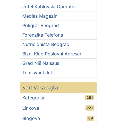
Jotel Kablovski Operater
Medias Magazin
Poligraf Beograd
Forenzika Telefona
Nutricionista Beograd
Bizni Klub Poslovni Adresar
Grad Niš Naissus
Temisvar Izlet
Statistika sajta
Kategorija
251
Linkova
721
Blogova
89