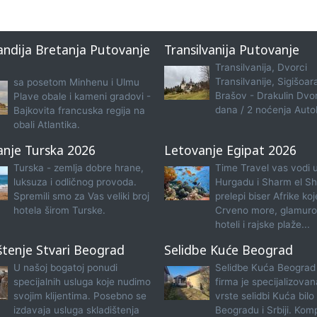
ndija Bretanja Putovanje
Transilvanija Putovanje
Transilvanija, Dvorci
Transilvanije, Sigišoar
sa posetom Minhenu i Ulmu
Brašov - Drakulin Dvo
Plave obale i kameni gradovi -
dana / 2 noćenja Aut
Bajkovita francuska regija na
obali Atlantika.
anje Turska 2026
Letovanje Egipat 2026
Turska - zemlja dobre hrane,
Time Travel vas vodi 
luksuza i odličnog provoda.
Hurgadu i Sharm el Sh
Spremili smo za Vas veliki broj
prelepi biser Afrike koj
hotela širom Turske.
Crveno more, glamuro
hoteli i rajske plaže...
štenje Stvari Beograd
Selidbe Kuće Beograd
U našoj bogatoj ponudi
Selidbe Kuća Beograd
specijalnih usluga koje nudimo
firma je specijalizova
svojim klijentima. Posebno se
vrste selidbi Kuća bilo
izdavaja usluga skladištenja
Beogradu i Srbiji. Kom