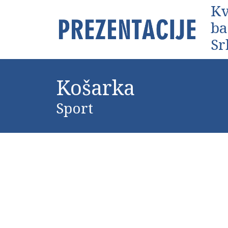
Kv
ba
Sr
Košarka
Sport