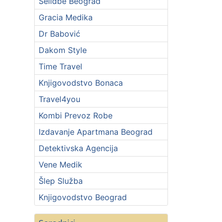
Selidbe Beograd
Gracia Medika
Dr Babović
Dakom Style
Time Travel
Knjigovodstvo Bonaca
Travel4you
Kombi Prevoz Robe
Izdavanje Apartmana Beograd
Detektivska Agencija
Vene Medik
Šlep Služba
Knjigovodstvo Beograd