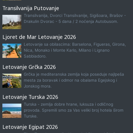
Transilvanija Putovanje
Transilvanija, Dvorci Transilvanije, Sigišoara, Brašov -
Drakulin Dvorac - 5 dana / 2 noćenja Autobusom.
Ljoret de Mar Letovanje 2026
Letovanje sa obilascima: Barselona, Figueras, Girona,
Nica, Monako i Monte Karlo, Milano i Lignano
Sabbiadoro.
Letovanje Grčka 2026
Grčka je mediteranska zemlja koja poseduje najlpeša
mesta za boravak i odmor na obalama Egejskog i
Jonskog mora.
Letovanje Turska 2026
Turska - zemlja dobre hrane, luksuza i odličnog
provoda. Spremili smo za Vas veliki broj hotela širom
Turske.
Letovanje Egipat 2026