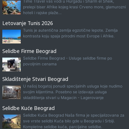
Time Travel vas vodi u Hurgadu i Sharm el Sheik,
prelepi biser Afrike kojeg krasi Crveno more, glamurozni
hoteli i rajske plaže...
Letovanje Tunis 2026
Tunis je autentična zemlja egzotične lepote. Zemlja
kontrasta koju spaja prirodni most Evrope i Afrike.
Selidbe Firme Beograd
Selidbe Firme Beograd - Usluge selidbe firme po
povoljnim cenama
Skladištenje Stvari Beograd
U našoj bogatoj ponudi specijalnih usluga koje nudimo
svojim klijentima. Posebno se izdavaja usluga
skladištenja stvari u Magacin - Lagerovanje
Selidbe Kuće Beograd
Selidbe Kuća Beograd Naša firma je specijalizovana za
sve vrste selidbi Kuća bilo gde u Beogradu i Srbiji.
Kompletne selidbe kuća, parcijalne selidbe.