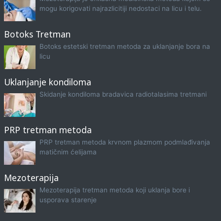
mogu korigovati najrazlicitiji nedostaci na licu i telu.
Botoks Tretman
Botoks estetski tretman metoda za uklanjanje bora na
licu
Uklanjanje kondiloma
Skidanje kondiloma bradavica radiotalasima tretmani
PRP tretman metoda
PRP tretman metoda krvnom plazmom podmlađivanja
matičnim ćelijama
Mezoterapija
Mezoterapija tretman metoda koji uklanja bore i
usporava starenje