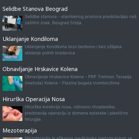
Selidbe Stanova Beograd
Selidbe stanova - stambenog prostora predstavljaju naš
zaštitni znak. Beograd Srbija.
Uklanjanje Kondiloma
Uklanjanje Kondiloma brzo bezbono i bez ožiljaka
skidanje polnih bradavica
Obnavljanje Hrskavice Kolena
Obnavljanje Hrskavice Kolena - PRP Tretman Terapija
(metoda) Kolena - Plazma bogata trombocitima
Hirurška Operacija Nosa
Hirurška korekcija nosa, odnosno rinoplastika,
predstavlja operaciju iz domena estetske i plastične
hirurgije.
Mezoterapija
Mezoterapija je efikasna medicinska metoda kojom se