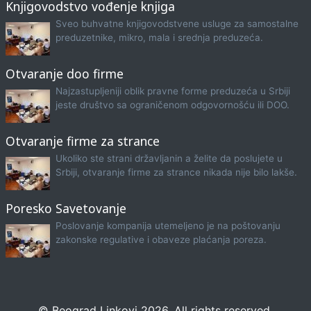
Knjigovodstvo vođenje knjiga
Sveo buhvatne knjigovodstvene usluge za samostalne
preduzetnike, mikro, mala i srednja preduzeća.
Otvaranje doo firme
Najzastupljeniji oblik pravne forme preduzeća u Srbiji
jeste društvo sa ograničenom odgovornošću ili DOO.
Otvaranje firme za strance
Ukoliko ste strani državljanin a želite da poslujete u
Srbiji, otvaranje firme za strance nikada nije bilo lakše.
Poresko Savetovanje
Poslovanje kompanija utemeljeno je na poštovanju
zakonske regulative i obaveze plaćanja poreza.
© Beograd Linkovi 2026. All rights reserved.