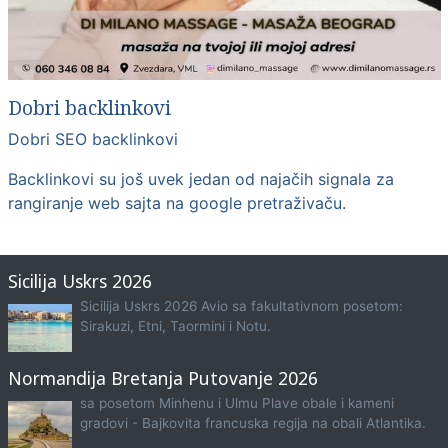
Dobri backlinkovi
Dobri SEO backlinkovi
Backlinkovi su još uvek jedan od najačih signala za
rangiranje web sajta na google pretraživaču.
Sicilija Uskrs 2026
Sicilija Uskrs 2026 Avio sa fakultativnom posetom:
Sirakuzi, Etni, Taormini i Notu.
Normandija Bretanja Putovanje 2026
sa posetom Minhenu i Ulmu Plave obale i kameni
gradovi - Bajkovita francuska regija na obali Atlantika.