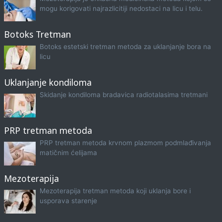
mogu korigovati najrazlicitiji nedostaci na licu i telu.
Botoks Tretman
Botoks estetski tretman metoda za uklanjanje bora na
licu
Uklanjanje kondiloma
Skidanje kondiloma bradavica radiotalasima tretmani
PRP tretman metoda
PRP tretman metoda krvnom plazmom podmlađivanja
matičnim ćelijama
Mezoterapija
Mezoterapija tretman metoda koji uklanja bore i
usporava starenje