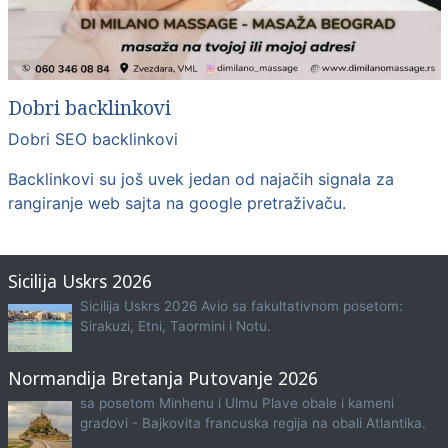
Dobri backlinkovi
Dobri SEO backlinkovi
Backlinkovi su još uvek jedan od najačih signala za
rangiranje web sajta na google pretraživaču.
Sicilija Uskrs 2026
Sicilija Uskrs 2026 Avio sa fakultativnom posetom:
Sirakuzi, Etni, Taormini i Notu.
Normandija Bretanja Putovanje 2026
sa posetom Minhenu i Ulmu Plave obale i kameni
gradovi - Bajkovita francuska regija na obali Atlantika.