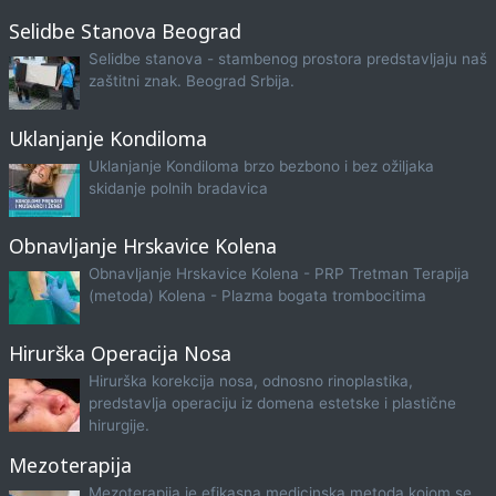
Selidbe Stanova Beograd
Selidbe stanova - stambenog prostora predstavljaju naš
zaštitni znak. Beograd Srbija.
Uklanjanje Kondiloma
Uklanjanje Kondiloma brzo bezbono i bez ožiljaka
skidanje polnih bradavica
Obnavljanje Hrskavice Kolena
Obnavljanje Hrskavice Kolena - PRP Tretman Terapija
(metoda) Kolena - Plazma bogata trombocitima
Hirurška Operacija Nosa
Hirurška korekcija nosa, odnosno rinoplastika,
predstavlja operaciju iz domena estetske i plastične
hirurgije.
Mezoterapija
Mezoterapija je efikasna medicinska metoda kojom se