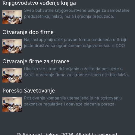
Knjigovodstvo vođenje knjiga
Sveo buhvatne knjigovodstvene usluge za samostalne
preduzetnike, mikro, mala i srednja preduzeća.
Otvaranje doo firme
Najzastupljeniji oblik pravne forme preduzeća u Srbiji
jeste društvo sa ograničenom odgovornošću ili DOO.
Otvaranje firme za strance
Ukoliko ste strani državljanin a želite da poslujete u
Srbiji, otvaranje firme za strance nikada nije bilo lakše.
Poresko Savetovanje
Poslovanje kompanija utemeljeno je na poštovanju
zakonske regulative i obaveze plaćanja poreza.
© Beograd Linkovi 2026. All rights reserved.