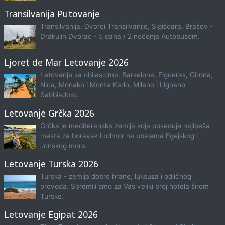
Transilvanija Putovanje
Transilvanija, Dvorci Transilvanije, Sigišoara, Brašov -
Drakulin Dvorac - 5 dana / 2 noćenja Autobusom.
Ljoret de Mar Letovanje 2026
Letovanje sa obilascima: Barselona, Figueras, Girona,
Nica, Monako i Monte Karlo, Milano i Lignano
Sabbiadoro.
Letovanje Grčka 2026
Grčka je mediteranska zemlja koja poseduje najlpeša
mesta za boravak i odmor na obalama Egejskog i
Jonskog mora.
Letovanje Turska 2026
Turska - zemlja dobre hrane, luksuza i odličnog
provoda. Spremili smo za Vas veliki broj hotela širom
Turske.
Letovanje Egipat 2026