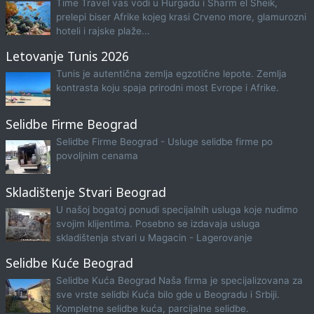
Time Travel vas vodi u Hurgadu i Sharm el Sheik,
prelepi biser Afrike kojeg krasi Crveno more, glamurozni
hoteli i rajske plaže...
Letovanje Tunis 2026
Tunis je autentična zemlja egzotične lepote. Zemlja
kontrasta koju spaja prirodni most Evrope i Afrike.
Selidbe Firme Beograd
Selidbe Firme Beograd - Usluge selidbe firme po
povoljnim cenama
Skladištenje Stvari Beograd
U našoj bogatoj ponudi specijalnih usluga koje nudimo
svojim klijentima. Posebno se izdavaja usluga
skladištenja stvari u Magacin - Lagerovanje
Selidbe Kuće Beograd
Selidbe Kuća Beograd Naša firma je specijalizovana za
sve vrste selidbi Kuća bilo gde u Beogradu i Srbiji.
Kompletne selidbe kuća, parcijalne selidbe.