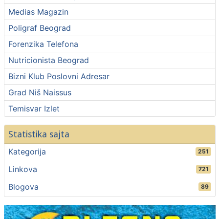
Medias Magazin
Poligraf Beograd
Forenzika Telefona
Nutricionista Beograd
Bizni Klub Poslovni Adresar
Grad Niš Naissus
Temisvar Izlet
Statistika sajta
Kategorija
251
Linkova
721
Blogova
89