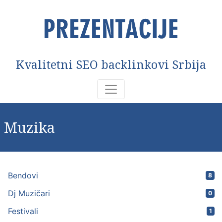
Kvalitetni SEO backlinkovi Srbija
Muzika
Bendovi
8
Dj Muzičari
0
Festivali
1