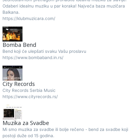
Odaberi idealnu muziku u par koraka! Najveća baza muzičara
Balkana.
https://klubmuzicara.com/
Bomba Bend
Bend koji će ulepšati svaku Vašu proslavu
https://www.bombaband.in.rs/
City Records
City Records Serbia Music
https://www.cityrecords.rs/
Muzika za Svadbe
Mi smo muzika za svadbe ili bolje rečeno - bend za svadbe koji
postoji duže od 15 godina.