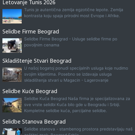
Letovanje Tunis 2026
Tunis je autentična zemlja egzotične lepote. Zemlja
kontrasta koju spaja prirodni most Evrope i Afrike.
Selidbe Firme Beograd
Selidbe Firme Beograd - Usluge selidbe firme po
povoljnim cenama
Skladištenje Stvari Beograd
U našoj bogatoj ponudi specijalnih usluga koje nudimo
svojim klijentima. Posebno se izdavaja usluga
skladištenja stvari u Magacin - Lagerovanje
Selidbe Kuće Beograd
Selidbe Kuća Beograd Naša firma je specijalizovana za
sve vrste selidbi Kuća bilo gde u Beogradu i Srbiji.
Kompletne selidbe kuća, parcijalne selidbe.
Selidbe Stanova Beograd
Selidbe stanova - stambenog prostora predstavljaju naš