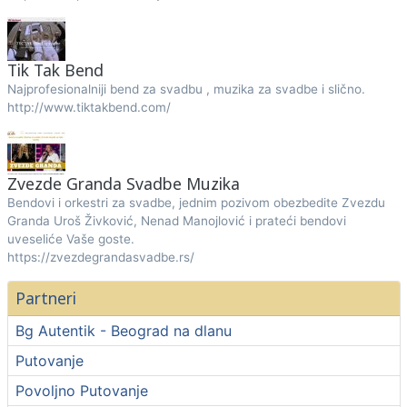
Tik Tak Bend
Najprofesionalniji bend za svadbu , muzika za svadbe i slično.
http://www.tiktakbend.com/
Zvezde Granda Svadbe Muzika
Bendovi i orkestri za svadbe, jednim pozivom obezbedite Zvezdu
Granda Uroš Živković, Nenad Manojlović i prateći bendovi
uveseliće Vaše goste.
https://zvezdegrandasvadbe.rs/
Partneri
Bg Autentik - Beograd na dlanu
Putovanje
Povoljno Putovanje