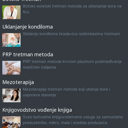
Botoks estetski tretman metoda za uklanjanje bora na
licu
Uklanjanje kondiloma
Skidanje kondiloma bradavica radiotalasima tretmani
PRP tretman metoda
PRP tretman metoda krvnom plazmom podmlađivanja
matičnim ćelijama
Mezoterapija
Mezoterapija tretman metoda koji uklanja bore i
usporava starenje
Knjigovodstvo vođenje knjiga
Sveo buhvatne knjigovodstvene usluge za samostalne
preduzetnike, mikro, mala i srednja preduzeća.