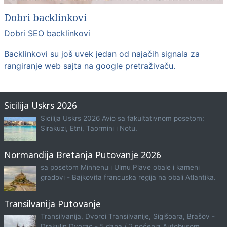
Dobri backlinkovi
Dobri SEO backlinkovi
Backlinkovi su još uvek jedan od najačih signala za
rangiranje web sajta na google pretraživaču.
Sicilija Uskrs 2026
Sicilija Uskrs 2026 Avio sa fakultativnom posetom:
Sirakuzi, Etni, Taormini i Notu.
Normandija Bretanja Putovanje 2026
sa posetom Minhenu i Ulmu Plave obale i kameni
gradovi - Bajkovita francuska regija na obali Atlantika.
Transilvanija Putovanje
Transilvanija, Dvorci Transilvanije, Sigišoara, Brašov -
Drakulin Dvorac - 5 dana / 2 noćenja Autobusom.