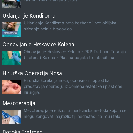
zaštitni znak. Beograd Srbija.
Uklanjanje Kondiloma
Uklanjanje Kondiloma brzo bezbono i bez ožiljaka
skidanje polnih bradavica
Obnavljanje Hrskavice Kolena
Obnavljanje Hrskavice Kolena - PRP Tretman Terapija
(metoda) Kolena - Plazma bogata trombocitima
Hirurška Operacija Nosa
Hirurška korekcija nosa, odnosno rinoplastika,
predstavlja operaciju iz domena estetske i plastične
hirurgije.
Mezoterapija
Mezoterapija je efikasna medicinska metoda kojom se
mogu korigovati najrazlicitiji nedostaci na licu i telu.
Botoks Tretman