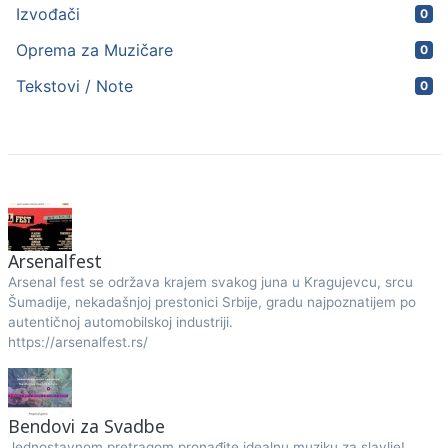
Izvođači
0
Oprema za Muzičare
0
Tekstovi / Note
0
Arsenalfest
Arsenal fest se održava krajem svakog juna u Kragujevcu, srcu
Šumadije, nekadašnjoj prestonici Srbije, gradu najpoznatijem po
autentičnoj automobilskoj industriji.
https://arsenalfest.rs/
Bendovi za Svadbe
Jednostavnom pretragom pronađite idealnu muziku za slavlje!