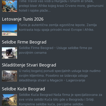
Time Travel vas vodi u Hurgadu i Sharm el Sheik,
prelepi biser Afrike kojeg krasi Crveno more, glamurozni
hoteli i rajske plaže...
Letovanje Tunis 2026
Tunis je autentična zemlja egzotične lepote. Zemlja
kontrasta koju spaja prirodni most Evrope i Afrike.
Selidbe Firme Beograd
Selidbe Firme Beograd - Usluge selidbe firme po
povoljnim cenama
Skladištenje Stvari Beograd
U našoj bogatoj ponudi specijalnih usluga koje nudimo
svojim klijentima. Posebno se izdavaja usluga
skladištenja stvari u Magacin - Lagerovanje
Selidbe Kuće Beograd
Selidbe Kuća Beograd Naša firma je specijalizovana za
sve vrste selidbi Kuća bilo gde u Beogradu i Srbiji.
Kompletne selidbe kuća, parcijalne selidbe.