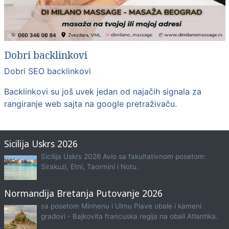
Dobri backlinkovi
Dobri SEO backlinkovi
Backlinkovi su još uvek jedan od najačih signala za
rangiranje web sajta na google pretraživaču.
Sicilija Uskrs 2026
Sicilija Uskrs 2026 Avio sa fakultativnom posetom:
Sirakuzi, Etni, Taormini i Notu.
Normandija Bretanja Putovanje 2026
sa posetom Minhenu i Ulmu Plave obale i kameni
gradovi - Bajkovita francuska regija na obali Atlantika.