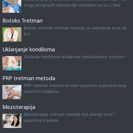
mogu korigovati najrazlicitiji nedostaci na licu i telu.
Botoks Tretman
Botoks estetski tretman metoda za uklanjanje bora na
licu
Uklanjanje kondiloma
Skidanje kondiloma bradavica radiotalasima tretmani
PRP tretman metoda
PRP tretman metoda krvnom plazmom podmlađivanja
matičnim ćelijama
Mezoterapija
Mezoterapija tretman metoda koji uklanja bore i
usporava starenje