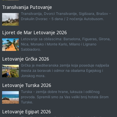
Transilvanija Putovanje
Transilvanija, Dvorci Transilvanije, Sigišoara, Brašov -
Drakulin Dvorac - 5 dana / 2 noćenja Autobusom.
Ljoret de Mar Letovanje 2026
Letovanje sa obilascima: Barselona, Figueras, Girona,
Nica, Monako i Monte Karlo, Milano i Lignano
Sabbiadoro.
Letovanje Grčka 2026
Grčka je mediteranska zemlja koja poseduje najlpeša
mesta za boravak i odmor na obalama Egejskog i
Jonskog mora.
Letovanje Turska 2026
Turska - zemlja dobre hrane, luksuza i odličnog
provoda. Spremili smo za Vas veliki broj hotela širom
Turske.
Letovanje Egipat 2026