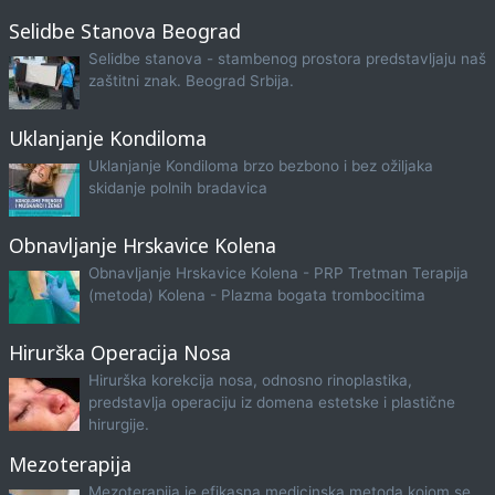
Selidbe Stanova Beograd
Selidbe stanova - stambenog prostora predstavljaju naš
zaštitni znak. Beograd Srbija.
Uklanjanje Kondiloma
Uklanjanje Kondiloma brzo bezbono i bez ožiljaka
skidanje polnih bradavica
Obnavljanje Hrskavice Kolena
Obnavljanje Hrskavice Kolena - PRP Tretman Terapija
(metoda) Kolena - Plazma bogata trombocitima
Hirurška Operacija Nosa
Hirurška korekcija nosa, odnosno rinoplastika,
predstavlja operaciju iz domena estetske i plastične
hirurgije.
Mezoterapija
Mezoterapija je efikasna medicinska metoda kojom se