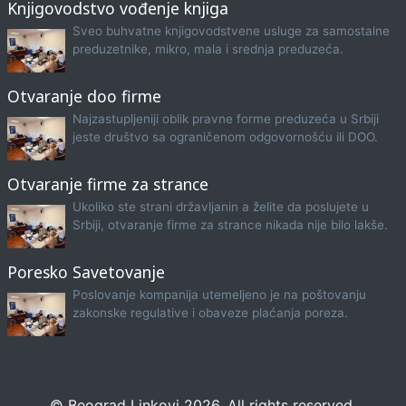
Knjigovodstvo vođenje knjiga
Sveo buhvatne knjigovodstvene usluge za samostalne
preduzetnike, mikro, mala i srednja preduzeća.
Otvaranje doo firme
Najzastupljeniji oblik pravne forme preduzeća u Srbiji
jeste društvo sa ograničenom odgovornošću ili DOO.
Otvaranje firme za strance
Ukoliko ste strani državljanin a želite da poslujete u
Srbiji, otvaranje firme za strance nikada nije bilo lakše.
Poresko Savetovanje
Poslovanje kompanija utemeljeno je na poštovanju
zakonske regulative i obaveze plaćanja poreza.
© Beograd Linkovi 2026. All rights reserved.