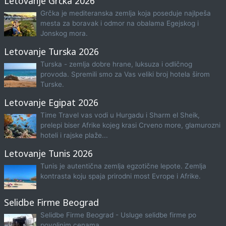
Letovanje Grčka 2026
Grčka je mediteranska zemlja koja poseduje najlpeša
mesta za boravak i odmor na obalama Egejskog i
Jonskog mora.
Letovanje Turska 2026
Turska - zemlja dobre hrane, luksuza i odličnog
provoda. Spremili smo za Vas veliki broj hotela širom
Turske.
Letovanje Egipat 2026
Time Travel vas vodi u Hurgadu i Sharm el Sheik,
prelepi biser Afrike kojeg krasi Crveno more, glamurozni
hoteli i rajske plaže...
Letovanje Tunis 2026
Tunis je autentična zemlja egzotične lepote. Zemlja
kontrasta koju spaja prirodni most Evrope i Afrike.
Selidbe Firme Beograd
Selidbe Firme Beograd - Usluge selidbe firme po
povoljnim cenama