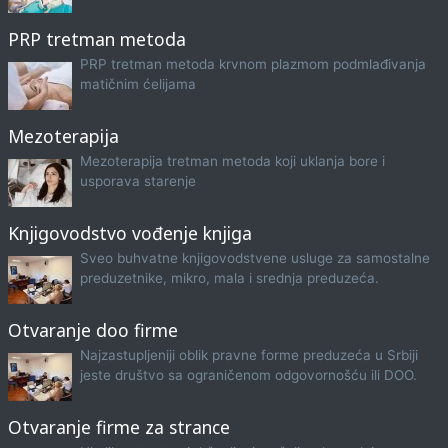
PRP tretman metoda
PRP tretman metoda krvnom plazmom podmlađivanja
matičnim ćelijama
Mezoterapija
Mezoterapija tretman metoda koji uklanja bore i
usporava starenje
Knjigovodstvo vođenje knjiga
Sveo buhvatne knjigovodstvene usluge za samostalne
preduzetnike, mikro, mala i srednja preduzeća.
Otvaranje doo firme
Najzastupljeniji oblik pravne forme preduzeća u Srbiji
jeste društvo sa ograničenom odgovornošću ili DOO.
Otvaranje firme za strance