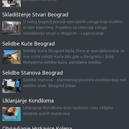
Skladištenje Stvari Beograd
U našoj bogatoj ponudi specijalnih usluga koje nudimo
svojim klijentima. Posebno se izdavaja usluga
skladištenja stvari u Magacin - Lagerovanje
Selidbe Kuće Beograd
Selidbe Kuća Beograd Naša firma je specijalizovana za
sve vrste selidbi Kuća bilo gde u Beogradu i Srbiji.
Kompletne selidbe kuća, parcijalne selidbe.
Selidbe Stanova Beograd
Selidbe stanova - stambenog prostora predstavljaju naš
zaštitni znak. Beograd Srbija.
Uklanjanje Kondiloma
Uklanjanje Kondiloma brzo bezbono i bez ožiljaka
skidanje polnih bradavica
Obnavljanje Hrskavice Kolena