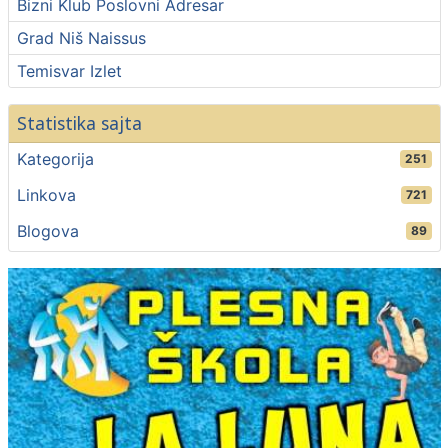
Bizni Klub Poslovni Adresar
Grad Niš Naissus
Temisvar Izlet
Statistika sajta
Kategorija
251
Linkova
721
Blogova
89