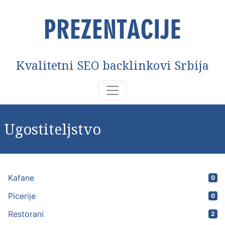
Kvalitetni SEO backlinkovi Srbija
Ugostiteljstvo
Kafane
0
Picerije
0
Restorani
2