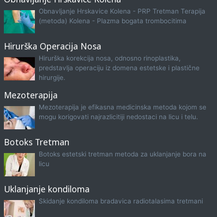
Obnavljanje Hrskavice Kolena - PRP Tretman Terapija
(metoda) Kolena - Plazma bogata trombocitima
Hirurška Operacija Nosa
Hirurška korekcija nosa, odnosno rinoplastika,
predstavlja operaciju iz domena estetske i plastične
hirurgije.
Mezoterapija
Mezoterapija je efikasna medicinska metoda kojom se
mogu korigovati najrazlicitiji nedostaci na licu i telu.
Botoks Tretman
Botoks estetski tretman metoda za uklanjanje bora na
licu
Uklanjanje kondiloma
Skidanje kondiloma bradavica radiotalasima tretmani