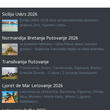
Sicilija Uskrs 2026
Sicilija Uskrs 2026 Avio sa fakultativnom posetom:
Sirakuzi, Etni, Taormini i Notu.
Normandija Bretanja Putovanje 2026
sa posetom Minhenu i Ulmu Plave obale i kameni
gradovi - Bajkovita francuska regija na obali Atlantika.
Transilvanija Putovanje
Transilvanija, Dvorci Transilvanije, Sigišoara, Brašov -
Drakulin Dvorac - 5 dana / 2 noćenja Autobusom.
Ljoret de Mar Letovanje 2026
Letovanje sa obilascima: Barselona, Figueras, Girona,
Nica, Monako i Monte Karlo, Milano i Lignano
Sabbiadoro.