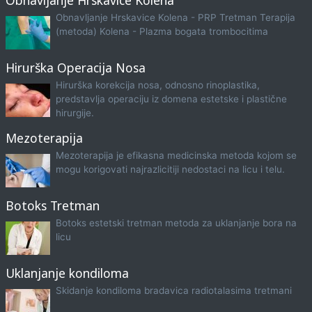
Obnavljanje Hrskavice Kolena
Obnavljanje Hrskavice Kolena - PRP Tretman Terapija
(metoda) Kolena - Plazma bogata trombocitima
Hirurška Operacija Nosa
Hirurška korekcija nosa, odnosno rinoplastika,
predstavlja operaciju iz domena estetske i plastične
hirurgije.
Mezoterapija
Mezoterapija je efikasna medicinska metoda kojom se
mogu korigovati najrazlicitiji nedostaci na licu i telu.
Botoks Tretman
Botoks estetski tretman metoda za uklanjanje bora na
licu
Uklanjanje kondiloma
Skidanje kondiloma bradavica radiotalasima tretmani