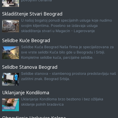
povoljnim cenama
Skladištenje Stvari Beograd
U našoj bogatoj ponudi specijalnih usluga koje nudimo
svojim klijentima. Posebno se izdavaja usluga
skladištenja stvari u Magacin - Lagerovanje
Selidbe Kuće Beograd
Selidbe Kuća Beograd Naša firma je specijalizovana za
sve vrste selidbi Kuća bilo gde u Beogradu i Srbiji.
Kompletne selidbe kuća, parcijalne selidbe.
Selidbe Stanova Beograd
Selidbe stanova - stambenog prostora predstavljaju naš
zaštitni znak. Beograd Srbija.
Uklanjanje Kondiloma
Uklanjanje Kondiloma brzo bezbono i bez ožiljaka
skidanje polnih bradavica