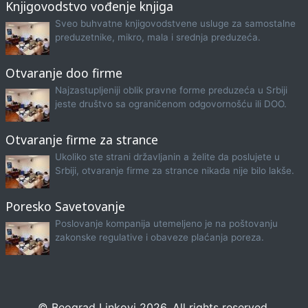
Knjigovodstvo vođenje knjiga
Sveo buhvatne knjigovodstvene usluge za samostalne
preduzetnike, mikro, mala i srednja preduzeća.
Otvaranje doo firme
Najzastupljeniji oblik pravne forme preduzeća u Srbiji
jeste društvo sa ograničenom odgovornošću ili DOO.
Otvaranje firme za strance
Ukoliko ste strani državljanin a želite da poslujete u
Srbiji, otvaranje firme za strance nikada nije bilo lakše.
Poresko Savetovanje
Poslovanje kompanija utemeljeno je na poštovanju
zakonske regulative i obaveze plaćanja poreza.
© Beograd Linkovi 2026. All rights reserved.