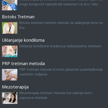
mogu korigovati najrazlicitiji nedostaci na licu i telu.
Botoks Tretman
Botoks estetski tretman metoda za uklanjanje bora na
licu
Uklanjanje kondiloma
Skidanje kondiloma bradavica radiotalasima tretmani
PRP tretman metoda
PRP tretman metoda krvnom plazmom podmlađivanja
matičnim ćelijama
Mezoterapija
Mezoterapija tretman metoda koji uklanja bore i
usporava starenje