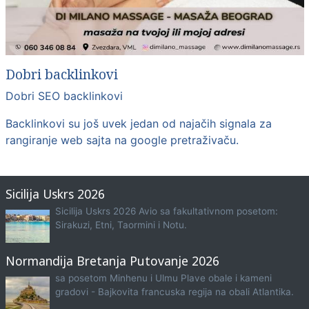
Dobri backlinkovi
Dobri SEO backlinkovi
Backlinkovi su još uvek jedan od najačih signala za
rangiranje web sajta na google pretraživaču.
Sicilija Uskrs 2026
Sicilija Uskrs 2026 Avio sa fakultativnom posetom:
Sirakuzi, Etni, Taormini i Notu.
Normandija Bretanja Putovanje 2026
sa posetom Minhenu i Ulmu Plave obale i kameni
gradovi - Bajkovita francuska regija na obali Atlantika.