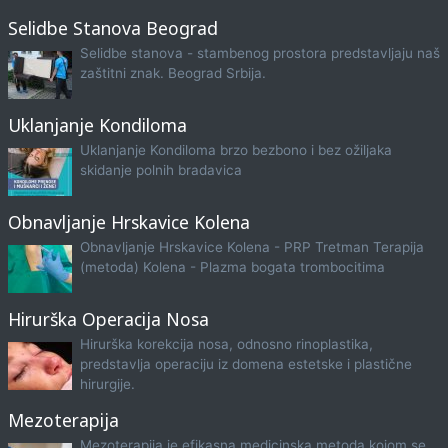
Selidbe Stanova Beograd
Selidbe stanova - stambenog prostora predstavljaju naš
zaštitni znak. Beograd Srbija.
Uklanjanje Kondiloma
Uklanjanje Kondiloma brzo bezbono i bez ožiljaka
skidanje polnih bradavica
Obnavljanje Hrskavice Kolena
Obnavljanje Hrskavice Kolena - PRP Tretman Terapija
(metoda) Kolena - Plazma bogata trombocitima
Hirurška Operacija Nosa
Hirurška korekcija nosa, odnosno rinoplastika,
predstavlja operaciju iz domena estetske i plastične
hirurgije.
Mezoterapija
Mezoterapija je efikasna medicinska metoda kojom se