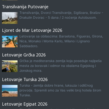
Transilvanija Putovanje
Transilvanija, Dvorci Transilvanije, Sigišoara, Brašov -
Drakulin Dvorac - 5 dana / 2 noćenja Autobusom.
Ljoret de Mar Letovanje 2026
Letovanje sa obilascima: Barselona, Figueras, Girona,
Nica, Monako i Monte Karlo, Milano i Lignano
Sabbiadoro.
Letovanje Grčka 2026
Grčka je mediteranska zemlja koja poseduje najlpeša
mesta za boravak i odmor na obalama Egejskog i
Jonskog mora.
Letovanje Turska 2026
Turska - zemlja dobre hrane, luksuza i odličnog
provoda. Spremili smo za Vas veliki broj hotela širom
Turske.
Letovanje Egipat 2026