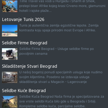
Time Travel vas vodi u Hurgadu i Sharm el Sheik,
prelepi biser Afrike kojeg krasi Crveno more, glamurozni
hoteli i rajske plaže...
Letovanje Tunis 2026
Tunis je autentična zemlja egzotične lepote. Zemlja
kontrasta koju spaja prirodni most Evrope i Afrike.
Selidbe Firme Beograd
Selidbe Firme Beograd - Usluge selidbe firme po
povoljnim cenama
Skladištenje Stvari Beograd
U našoj bogatoj ponudi specijalnih usluga koje nudimo
svojim klijentima. Posebno se izdavaja usluga
skladištenja stvari u Magacin - Lagerovanje
Selidbe Kuće Beograd
Selidbe Kuća Beograd Naša firma je specijalizovana za
sve vrste selidbi Kuća bilo gde u Beogradu i Srbiji.
Kompletne selidbe kuća, parcijalne selidbe.