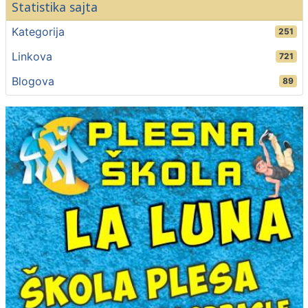
Statistika sajta
Kategorija
251
Linkova
721
Blogova
89