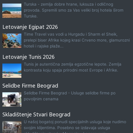
Turska - zemlja dobre hrane, luksuza i odličnog
provoda. Spremili smo za Vas veliki broj hotela širom
Turske.
Letovanje Egipat 2026
Time Travel vas vodi u Hurgadu i Sharm el Sheik,
prelepi biser Afrike kojeg krasi Crveno more, glamurozni
hoteli i rajske plaže...
Letovanje Tunis 2026
Tunis je autentična zemlja egzotične lepote. Zemlja
kontrasta koju spaja prirodni most Evrope i Afrike.
Selidbe Firme Beograd
Selidbe Firme Beograd - Usluge selidbe firme po
povoljnim cenama
Skladištenje Stvari Beograd
U našoj bogatoj ponudi specijalnih usluga koje nudimo
svojim klijentima. Posebno se izdavaja usluga