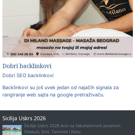
Dobri backlinkovi
Dobri SEO backlinkovi
Backlinkovi su još uvek jedan od najačih signala za
rangiranje web sajta na google pretraživaču.
Sicilija Uskrs 2026
Sicilija Uskrs 2026 Avio sa fakultativnom posetom:
Sirakuzi, Etni, Taormini i Notu.