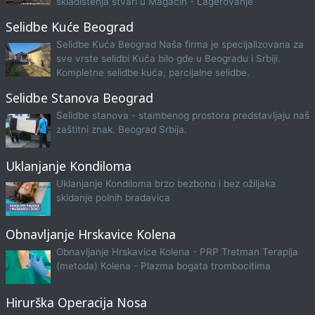
skladištenja stvari u Magacin - Lagerovanje
Selidbe Kuće Beograd
Selidbe Kuća Beograd Naša firma je specijalizovana za
sve vrste selidbi Kuća bilo gde u Beogradu i Srbiji.
Kompletne selidbe kuća, parcijalne selidbe.
Selidbe Stanova Beograd
Selidbe stanova - stambenog prostora predstavljaju naš
zaštitni znak. Beograd Srbija.
Uklanjanje Kondiloma
Uklanjanje Kondiloma brzo bezbono i bez ožiljaka
skidanje polnih bradavica
Obnavljanje Hrskavice Kolena
Obnavljanje Hrskavice Kolena - PRP Tretman Terapija
(metoda) Kolena - Plazma bogata trombocitima
Hirurška Operacija Nosa