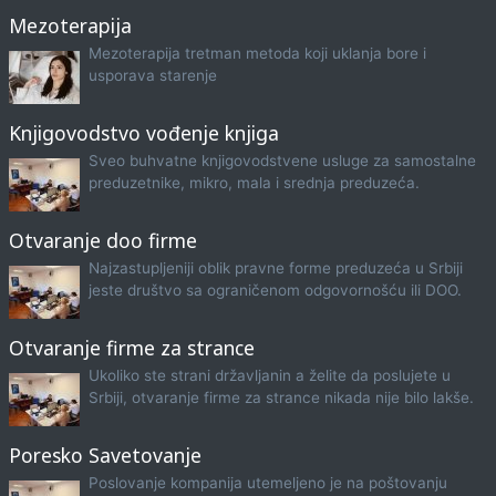
Mezoterapija
Mezoterapija tretman metoda koji uklanja bore i
usporava starenje
Knjigovodstvo vođenje knjiga
Sveo buhvatne knjigovodstvene usluge za samostalne
preduzetnike, mikro, mala i srednja preduzeća.
Otvaranje doo firme
Najzastupljeniji oblik pravne forme preduzeća u Srbiji
jeste društvo sa ograničenom odgovornošću ili DOO.
Otvaranje firme za strance
Ukoliko ste strani državljanin a želite da poslujete u
Srbiji, otvaranje firme za strance nikada nije bilo lakše.
Poresko Savetovanje
Poslovanje kompanija utemeljeno je na poštovanju