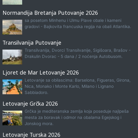
Normandija Bretanja Putovanje 2026
sa posetom Minhenu i Ulmu Plave obale i kameni
gradovi - Bajkovita francuska regija na obali Atlantika.
Transilvanija Putovanje
Transilvanija, Dvorci Transilvanije, Sigišoara, Brašov -
Drakulin Dvorac - 5 dana / 2 noćenja Autobusom.
Ljoret de Mar Letovanje 2026
Letovanje sa obilascima: Barselona, Figueras, Girona,
Nica, Monako i Monte Karlo, Milano i Lignano
Sabbiadoro.
Letovanje Grčka 2026
Grčka je mediteranska zemlja koja poseduje najlpeša
mesta za boravak i odmor na obalama Egejskog i
Jonskog mora.
Letovanje Turska 2026