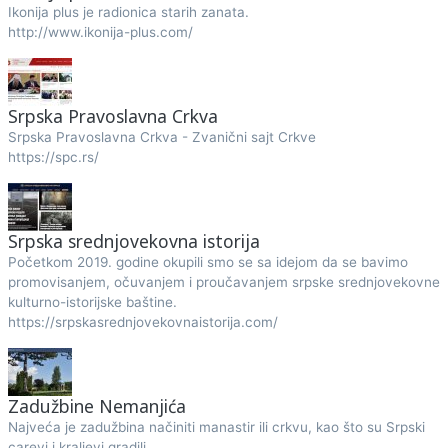
Ikonija plus je radionica starih zanata.
http://www.ikonija-plus.com/
Srpska Pravoslavna Crkva
Srpska Pravoslavna Crkva - Zvanični sajt Crkve
https://spc.rs/
Srpska srednjovekovna istorija
Početkom 2019. godine okupili smo se sa idejom da se bavimo
promovisanjem, očuvanjem i proučavanjem srpske srednjovekovne
kulturno-istorijske baštine.
https://srpskasrednjovekovnaistorija.com/
Zadužbine Nemanjića
Najveća je zadužbina načiniti manastir ili crkvu, kao što su Srpski
carevi i kraljevi gradili.