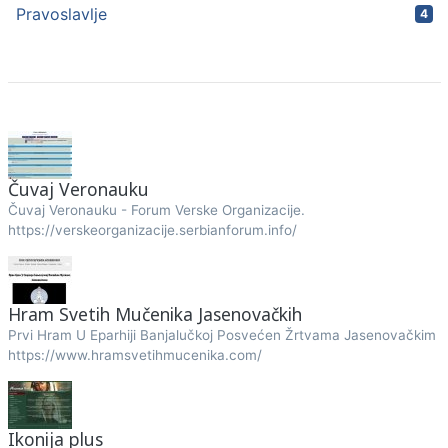
Pravoslavlje
4
Čuvaj Veronauku
Čuvaj Veronauku - Forum Verske Organizacije.
https://verskeorganizacije.serbianforum.info/
Hram Svetih Mučenika Jasenovačkih
Prvi Hram U Eparhiji Banjalučkoj Posvećen Žrtvama Jasenovačkim
https://www.hramsvetihmucenika.com/
Ikonija plus