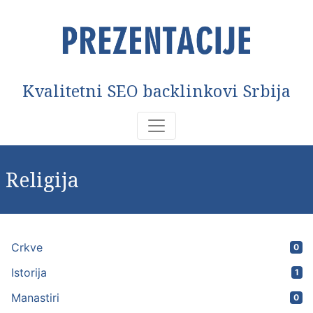
Kvalitetni SEO backlinkovi Srbija
Religija
Crkve
0
Istorija
1
Manastiri
0