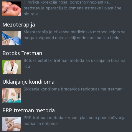
Hirurška korekcija nosa, odnosno rinoplastika,
predstavlja operaciju iz domena estetske i plastične
hirurgije.
Mezoterapija
Mezoterapija je efikasna medicinska metoda kojom se
mogu korigovati najrazlicitiji nedostaci na licu i telu.
Botoks Tretman
Botoks estetski tretman metoda za uklanjanje bora na
licu
Uklanjanje kondiloma
Skidanje kondiloma bradavica radiotalasima tretmani
PRP tretman metoda
PRP tretman metoda krvnom plazmom podmlađivanja
matičnim ćelijama