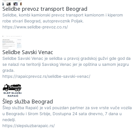
Selidbe prevoz transport Beograd
Selidbe, kombi kamionski prevoz transport kamionom i kiperom
robe stvari Beograd, autoprevoznik Poljak.
https://www.selidbe-prevoz.co.rs/
Selidbe Savski Venac
Selidbe Savski Venac je selidba u pravoj gradskoj gužvi gde god da
se nalazi na teritoriji Savskog Venac jer je opština u samom jezgru
grada.
https://rapaicprevoz.rs/selidbe-savski-venac/
Šlep služba Beograd
Šlep služba Rapaić je vaš pouzdan partner za sve vrste vuče vozila
u Beogradu i širom Srbije, Dostupna 24 sata dnevno, 7 dana u
nedelji.
https://slepsluzbarapaic.rs/