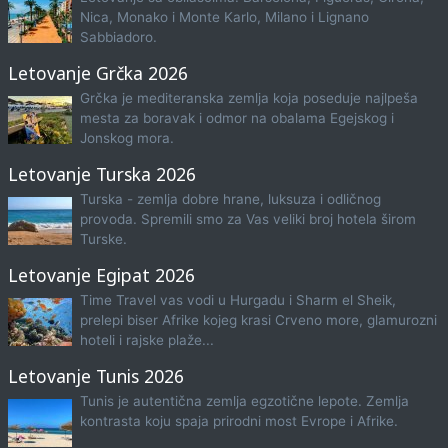
Nica, Monako i Monte Karlo, Milano i Lignano
Sabbiadoro.
Letovanje Grčka 2026
Grčka je mediteranska zemlja koja poseduje najlpeša
mesta za boravak i odmor na obalama Egejskog i
Jonskog mora.
Letovanje Turska 2026
Turska - zemlja dobre hrane, luksuza i odličnog
provoda. Spremili smo za Vas veliki broj hotela širom
Turske.
Letovanje Egipat 2026
Time Travel vas vodi u Hurgadu i Sharm el Sheik,
prelepi biser Afrike kojeg krasi Crveno more, glamurozni
hoteli i rajske plaže...
Letovanje Tunis 2026
Tunis je autentična zemlja egzotične lepote. Zemlja
kontrasta koju spaja prirodni most Evrope i Afrike.