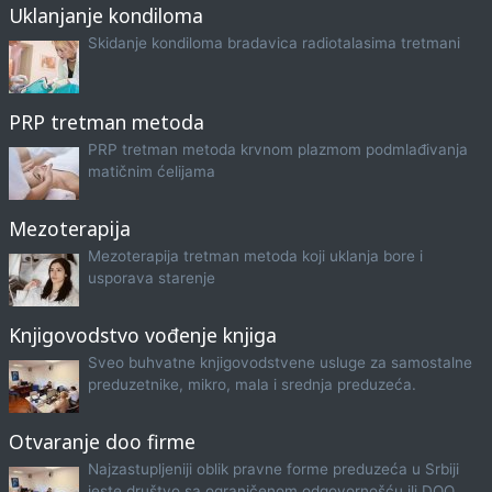
Uklanjanje kondiloma
Skidanje kondiloma bradavica radiotalasima tretmani
PRP tretman metoda
PRP tretman metoda krvnom plazmom podmlađivanja
matičnim ćelijama
Mezoterapija
Mezoterapija tretman metoda koji uklanja bore i
usporava starenje
Knjigovodstvo vođenje knjiga
Sveo buhvatne knjigovodstvene usluge za samostalne
preduzetnike, mikro, mala i srednja preduzeća.
Otvaranje doo firme
Najzastupljeniji oblik pravne forme preduzeća u Srbiji
jeste društvo sa ograničenom odgovornošću ili DOO.