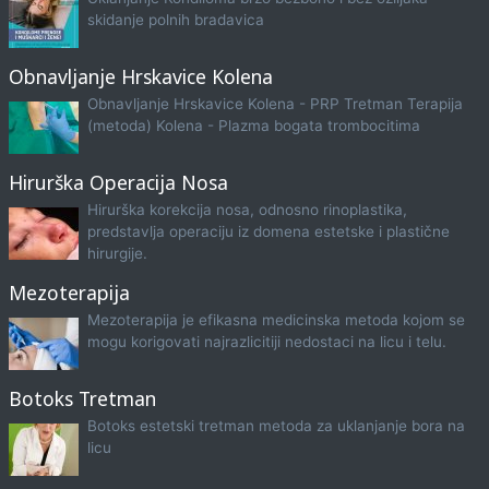
skidanje polnih bradavica
Obnavljanje Hrskavice Kolena
Obnavljanje Hrskavice Kolena - PRP Tretman Terapija
(metoda) Kolena - Plazma bogata trombocitima
Hirurška Operacija Nosa
Hirurška korekcija nosa, odnosno rinoplastika,
predstavlja operaciju iz domena estetske i plastične
hirurgije.
Mezoterapija
Mezoterapija je efikasna medicinska metoda kojom se
mogu korigovati najrazlicitiji nedostaci na licu i telu.
Botoks Tretman
Botoks estetski tretman metoda za uklanjanje bora na
licu