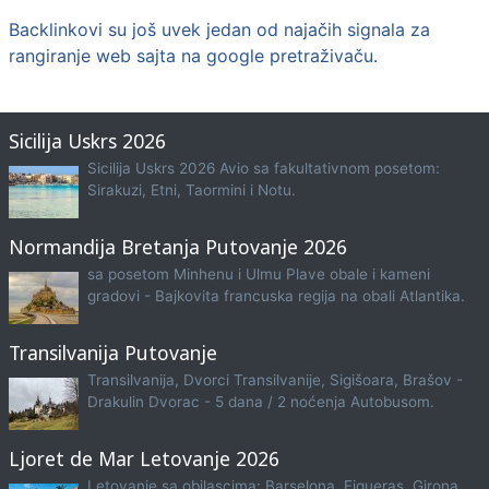
Backlinkovi su još uvek jedan od najačih signala za
rangiranje web sajta na google pretraživaču.
Sicilija Uskrs 2026
Sicilija Uskrs 2026 Avio sa fakultativnom posetom:
Sirakuzi, Etni, Taormini i Notu.
Normandija Bretanja Putovanje 2026
sa posetom Minhenu i Ulmu Plave obale i kameni
gradovi - Bajkovita francuska regija na obali Atlantika.
Transilvanija Putovanje
Transilvanija, Dvorci Transilvanije, Sigišoara, Brašov -
Drakulin Dvorac - 5 dana / 2 noćenja Autobusom.
Ljoret de Mar Letovanje 2026
Letovanje sa obilascima: Barselona, Figueras, Girona,