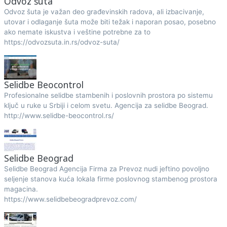
Odvoz šuta
Odvoz šuta je važan deo građevinskih radova, ali izbacivanje,
utovar i odlaganje šuta može biti težak i naporan posao, posebno
ako nemate iskustva i veštine potrebne za to
https://odvozsuta.in.rs/odvoz-suta/
Selidbe Beocontrol
Profesionalne selidbe stambenih i poslovnih prostora po sistemu
ključ u ruke u Srbiji i celom svetu. Agencija za selidbe Beograd.
http://www.selidbe-beocontrol.rs/
Selidbe Beograd
Selidbe Beograd Agencija Firma za Prevoz nudi jeftino povoljno
seljenje stanova kuća lokala firme poslovnog stambenog prostora
magacina.
https://www.selidbebeogradprevoz.com/