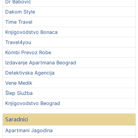
Dr Babović
Dakom Style
Time Travel
Knjigovodstvo Bonaca
Travel4you
Kombi Prevoz Robe
Izdavanje Apartmana Beograd
Detektivska Agencija
Vene Medik
Šlep Služba
Knjigovodstvo Beograd
Saradnici
Apartmani Jagodina