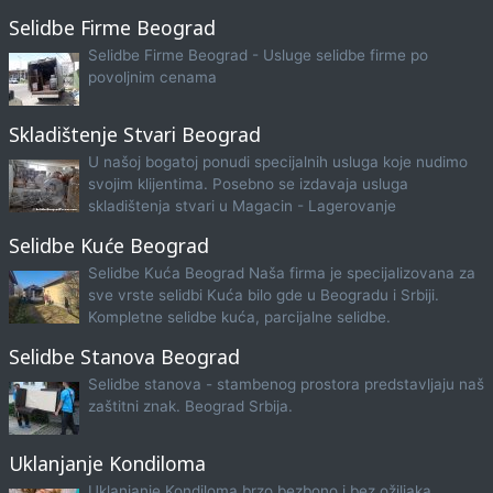
Selidbe Firme Beograd
Selidbe Firme Beograd - Usluge selidbe firme po
povoljnim cenama
Skladištenje Stvari Beograd
U našoj bogatoj ponudi specijalnih usluga koje nudimo
svojim klijentima. Posebno se izdavaja usluga
skladištenja stvari u Magacin - Lagerovanje
Selidbe Kuće Beograd
Selidbe Kuća Beograd Naša firma je specijalizovana za
sve vrste selidbi Kuća bilo gde u Beogradu i Srbiji.
Kompletne selidbe kuća, parcijalne selidbe.
Selidbe Stanova Beograd
Selidbe stanova - stambenog prostora predstavljaju naš
zaštitni znak. Beograd Srbija.
Uklanjanje Kondiloma
Uklanjanje Kondiloma brzo bezbono i bez ožiljaka