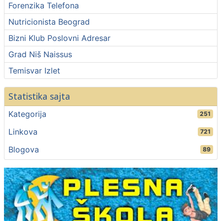
Forenzika Telefona
Nutricionista Beograd
Bizni Klub Poslovni Adresar
Grad Niš Naissus
Temisvar Izlet
Statistika sajta
Kategorija
251
Linkova
721
Blogova
89